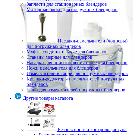
Запчасти для стационарных блендеров
Моторные блоки для погружных блендеров
Насадки-измельчители (чопперы)
для погружных блендеров
Муфты соединительные для блендеров
Стаканы мерные для блендеров
Насадки для приготовления пюре для блендеров
Ножи измельчителя для блендеров
Измельчители в сборе для погружных блендеров
Крышки-редукторы измельчителей погружных
блендеров
Чаши для измельчителей погружных блендеров
Другие товары каталога
Безопасность и контроль доступа
Беспроводные сигнализации