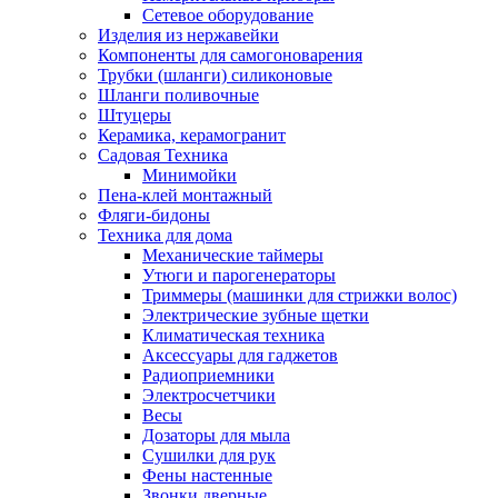
Сетевое оборудование
Изделия из нержавейки
Компоненты для самогоноварения
Трубки (шланги) силиконовые
Шланги поливочные
Штуцеры
Керамика, керамогранит
Садовая Техника
Минимойки
Пена-клей монтажный
Фляги-бидоны
Техника для дома
Механические таймеры
Утюги и парогенераторы
Триммеры (машинки для стрижки волос)
Электрические зубные щетки
Климатическая техника
Аксессуары для гаджетов
Радиоприемники
Электросчетчики
Весы
Дозаторы для мыла
Сушилки для рук
Фены настенные
Звонки дверные