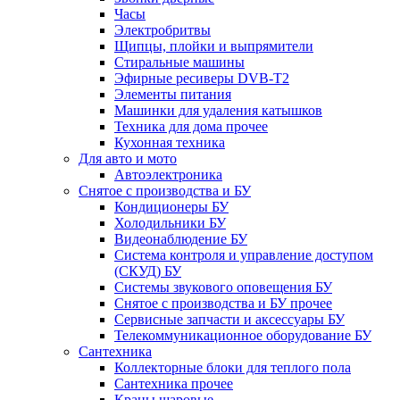
Часы
Электробритвы
Щипцы, плойки и выпрямители
Стиральные машины
Эфирные ресиверы DVB-T2
Элементы питания
Машинки для удаления катышков
Техника для дома прочее
Кухонная техника
Для авто и мото
Автоэлектроника
Снятое с производства и БУ
Кондиционеры БУ
Холодильники БУ
Видеонаблюдение БУ
Система контроля и управление доступом
(СКУД) БУ
Системы звукового оповещения БУ
Снятое с производства и БУ прочее
Сервисные запчасти и аксессуары БУ
Телекоммуникационное оборудование БУ
Сантехника
Коллекторные блоки для теплого пола
Сантехника прочее
Краны шаровые