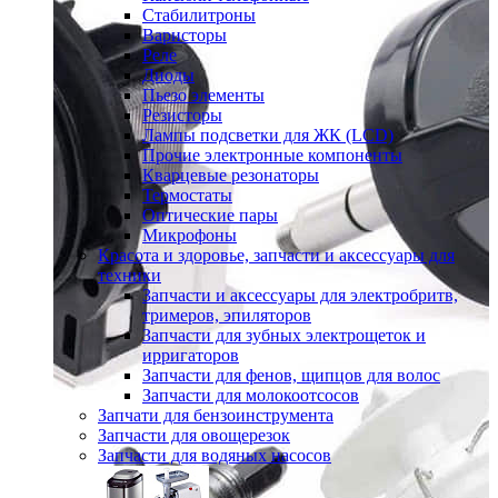
Стабилитроны
Варисторы
Реле
Диоды
Пьезо элементы
Резисторы
Лампы подсветки для ЖК (LCD)
Прочие электронные компоненты
Кварцевые резонаторы
Термостаты
Оптические пары
Микрофоны
Красота и здоровье, запчасти и аксессуары для
техники
Запчасти и аксессуары для электробритв,
тримеров, эпиляторов
Запчасти для зубных электрощеток и
ирригаторов
Запчасти для фенов, щипцов для волос
Запчасти для молокоотсосов
Запчати для бензоинструмента
Запчасти для овощерезок
Запчасти для водяных насосов