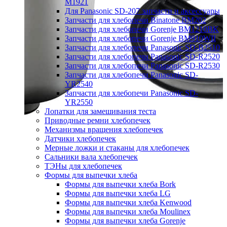
M1921
Для Panasonic SD-207 запчасти и аксессуары
Запчасти для хлебопечи Binatone BM202
Запчасти для хлебопечи Gorenje BM1210BK
Запчасти для хлебопечи Gorenje BM910WII
Запчасти для хлебопечи Panasonic SD-B2510
Запчасти для хлебопечи Panasonic SD-R2520
Запчасти для хлебопечи Panasonic SD-R2530
Запчасти для хлебопечи Panasonic SD-
YR2540
Запчасти для хлебопечи Panasonic SD-
YR2550
Лопатки для замешивания теста
Приводные ремни хлебопечек
Механизмы вращения хлебопечек
Датчики хлебопечек
Мерные ложки и стаканы для хлебопечек
Сальники вала хлебопечек
ТЭНы для хлебопечек
Формы для выпечки хлеба
Формы для выпечки хлеба Bork
Формы для выпечки хлеба LG
Формы для выпечки хлеба Kenwood
Формы для выпечки хлеба Moulinex
Формы для выпечки хлеба Gorenje