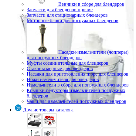
Венчики в сборе для блендеров
Запчасти для блендеров прочие
Запчасти для стационарных блендеров
Моторные блоки для погружных блендеров
Насадки-измельчители (чопперы)
для погружных блендеров
Муфты соединительные для блендеров
Стаканы мерные для блендеров
Насадки для приготовления пюре для блендеров
Ножи измельчителя для блендеров
Измельчители в сборе для погружных блендеров
Крышки-редукторы измельчителей погружных
блендеров
Чаши для измельчителей погружных блендеров
Другие товары каталога