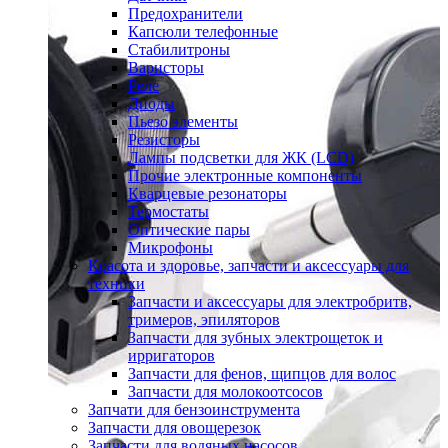
Предохранители
Капсюли телефонные
Стабилитроны
Варисторы
Реле
Диоды
Пьезо элементы
Резисторы
Лампы подсветки для ЖК (LCD)
Прочие электронные компоненты
Кварцевые резонаторы
Термостаты
Оптические пары
Микрофоны
Красота и здоровье, запчасти и аксессуары для
техники
Запчасти и аксессуары для электробритв,
тримеров, эпиляторов
Запчасти для зубных электрощеток и
ирригаторов
Запчасти для фенов, щипцов для волос
Запчасти для молокоотсосов
Запчати для бензоинструмента
Запчасти для овощерезок
Запчасти для водяных насосов