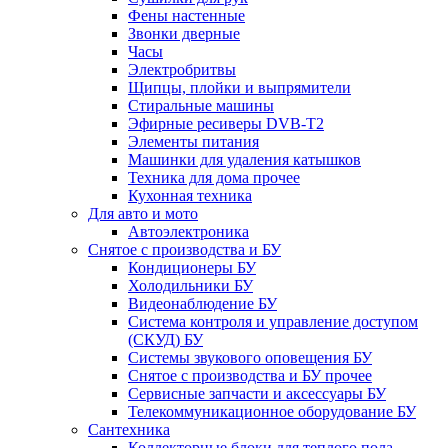
Фены настенные
Звонки дверные
Часы
Электробритвы
Щипцы, плойки и выпрямители
Стиральные машины
Эфирные ресиверы DVB-T2
Элементы питания
Машинки для удаления катышков
Техника для дома прочее
Кухонная техника
Для авто и мото
Автоэлектроника
Снятое с производства и БУ
Кондиционеры БУ
Холодильники БУ
Видеонаблюдение БУ
Система контроля и управление доступом
(СКУД) БУ
Системы звукового оповещения БУ
Снятое с производства и БУ прочее
Сервисные запчасти и аксессуары БУ
Телекоммуникационное оборудование БУ
Сантехника
Коллекторные блоки для теплого пола