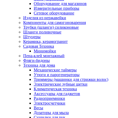
Оборудование для магазинов
Измерительные приборы
Сетевое оборудование
Изделия из нержавейки
Компоненты для самогоноварения
Трубки (шланги) силиконовые
Шланги поливочные
Штуцеры
Керамика, керамогранит
Садовая Техника
Минимойки
Пена-клей монтажный
Фляги-бидоны
Техника для дома
Механические таймеры
Утюги и парогенераторы
Триммеры (машинки для стрижки волос)
Электрические зубные щетки
Климатическая техника
Аксессуары для гаджетов
Радиоприемники
Электросчетчики
Весы
Дозаторы для мыла
Сушилки для рук