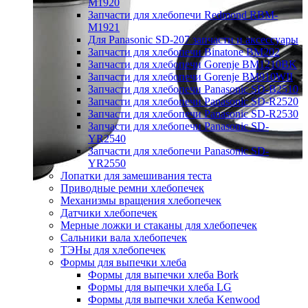
M1920
Запчасти для хлебопечи Redmond RBM-
M1921
Для Panasonic SD-207 запчасти и аксессуары
Запчасти для хлебопечи Binatone BM202
Запчасти для хлебопечи Gorenje BM1210BK
Запчасти для хлебопечи Gorenje BM910WII
Запчасти для хлебопечи Panasonic SD-B2510
Запчасти для хлебопечи Panasonic SD-R2520
Запчасти для хлебопечи Panasonic SD-R2530
Запчасти для хлебопечи Panasonic SD-
YR2540
Запчасти для хлебопечи Panasonic SD-
YR2550
Лопатки для замешивания теста
Приводные ремни хлебопечек
Механизмы вращения хлебопечек
Датчики хлебопечек
Мерные ложки и стаканы для хлебопечек
Сальники вала хлебопечек
ТЭНы для хлебопечек
Формы для выпечки хлеба
Формы для выпечки хлеба Bork
Формы для выпечки хлеба LG
Формы для выпечки хлеба Kenwood