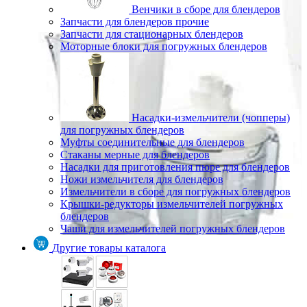
Венчики в сборе для блендеров
Запчасти для блендеров прочие
Запчасти для стационарных блендеров
Моторные блоки для погружных блендеров
Насадки-измельчители (чопперы)
для погружных блендеров
Муфты соединительные для блендеров
Стаканы мерные для блендеров
Насадки для приготовления пюре для блендеров
Ножи измельчителя для блендеров
Измельчители в сборе для погружных блендеров
Крышки-редукторы измельчителей погружных
блендеров
Чаши для измельчителей погружных блендеров
Другие товары каталога