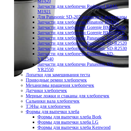
M1920
Запчасти для хлебопечи Redmond RBM-
M1921
Для Panasonic SD-207 запчасти и аксессуары
Запчасти для хлебопечи Binatone BM202
Запчасти для хлебопечи Gorenje BM1210BK
Запчасти для хлебопечи Gorenje BM910WII
Запчасти для хлебопечи Panasonic SD-B2510
Запчасти для хлебопечи Panasonic SD-R2520
Запчасти для хлебопечи Panasonic SD-R2530
Запчасти для хлебопечи Panasonic SD-
YR2540
Запчасти для хлебопечи Panasonic SD-
YR2550
Лопатки для замешивания теста
Приводные ремни хлебопечек
Механизмы вращения хлебопечек
Датчики хлебопечек
Мерные ложки и стаканы для хлебопечек
Сальники вала хлебопечек
ТЭНы для хлебопечек
Формы для выпечки хлеба
Формы для выпечки хлеба Bork
Формы для выпечки хлеба LG
Формы для выпечки хлеба Kenwood