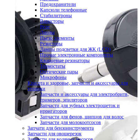
Предохранители
Капсюли телефонные
Стабилитроны
Варисторы
Реле
Диоды
Пьезо элементы
Резисторы
Лампы подсветки для ЖК (LCD)
Прочие электронные компоненты
Кварцевые резонаторы
Термостаты
Оптические пары
Микрофоны
Красота и здоровье, запчасти и аксессуары для
техники
Запчасти и аксессуары для электробритв,
тримеров, эпиляторов
Запчасти для зубных электрощеток и
ирригаторов
Запчасти для фенов, щипцов для волос
Запчасти для молокоотсосов
Запчати для бензоинструмента
Запчасти для овощерезок
Запчасти для водяных насосов