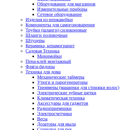
Оборудование для магазинов
Измерительные приборы
Сетевое оборудование
Изделия из нержавейки
Компоненты для самогоноварения
Трубки (шланги) силиконовые
Шланги поливочные
Штуцеры
Керамика, керамогранит
Садовая Техника
Минимойки
Пена-клей монтажный
Фляги-бидоны
Техника для дома
Механические таймеры
Утюги и парогенераторы
Триммеры (машинки для стрижки волос)
Электрические зубные щетки
Климатическая техника
Аксессуары для гаджетов
Радиоприемники
Электросчетчики
Весы
Дозаторы для мыла
Сушилки для рук