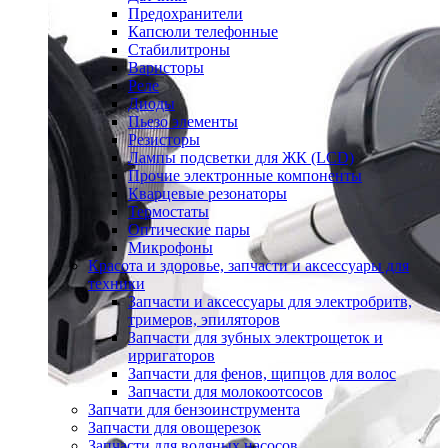
Предохранители
Капсюли телефонные
Стабилитроны
Варисторы
Реле
Диоды
Пьезо элементы
Резисторы
Лампы подсветки для ЖК (LCD)
Прочие электронные компоненты
Кварцевые резонаторы
Термостаты
Оптические пары
Микрофоны
Красота и здоровье, запчасти и аксессуары для
техники
Запчасти и аксессуары для электробритв,
тримеров, эпиляторов
Запчасти для зубных электрощеток и
ирригаторов
Запчасти для фенов, щипцов для волос
Запчасти для молокоотсосов
Запчати для бензоинструмента
Запчасти для овощерезок
Запчасти для водяных насосов