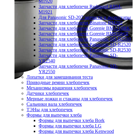
M1920
Запчасти для хлебопечи Redmond RBM-
M1921
Для Panasonic SD-207 запчасти и аксессуары
Запчасти для хлебопечи Binatone BM202
Запчасти для хлебопечи Gorenje BM1210BK
Запчасти для хлебопечи Gorenje BM910WII
Запчасти для хлебопечи Panasonic SD-B2510
Запчасти для хлебопечи Panasonic SD-R2520
Запчасти для хлебопечи Panasonic SD-R2530
Запчасти для хлебопечи Panasonic SD-
YR2540
Запчасти для хлебопечи Panasonic SD-
YR2550
Лопатки для замешивания теста
Приводные ремни хлебопечек
Механизмы вращения хлебопечек
Датчики хлебопечек
Мерные ложки и стаканы для хлебопечек
Сальники вала хлебопечек
ТЭНы для хлебопечек
Формы для выпечки хлеба
Формы для выпечки хлеба Bork
Формы для выпечки хлеба LG
Формы для выпечки хлеба Kenwood