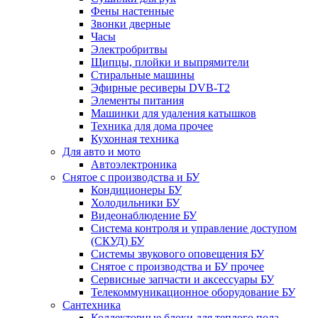
Фены настенные
Звонки дверные
Часы
Электробритвы
Щипцы, плойки и выпрямители
Стиральные машины
Эфирные ресиверы DVB-T2
Элементы питания
Машинки для удаления катышков
Техника для дома прочее
Кухонная техника
Для авто и мото
Автоэлектроника
Снятое с производства и БУ
Кондиционеры БУ
Холодильники БУ
Видеонаблюдение БУ
Система контроля и управление доступом
(СКУД) БУ
Системы звукового оповещения БУ
Снятое с производства и БУ прочее
Сервисные запчасти и аксессуары БУ
Телекоммуникационное оборудование БУ
Сантехника
Коллекторные блоки для теплого пола