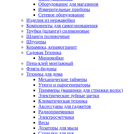
Оборудование для магазинов
Измерительные приборы
Сетевое оборудование
Изделия из нержавейки
Компоненты для самогоноварения
Трубки (шланги) силиконовые
Шланги поливочные
Штуцеры
Керамика, керамогранит
Садовая Техника
Минимойки
Пена-клей монтажный
Фляги-бидоны
Техника для дома
Механические таймеры
Утюги и парогенераторы
Триммеры (машинки для стрижки волос)
Электрические зубные щетки
Климатическая техника
Аксессуары для гаджетов
Радиоприемники
Электросчетчики
Весы
Дозаторы для мыла
Сушилки для рук