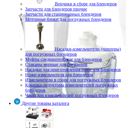
Венчики в сборе для блендеров
Запчасти для блендеров прочие
Запчасти для стационарных блендеров
Моторные блоки для погружных блендеров
Насадки-измельчители (чопперы)
для погружных блендеров
Муфты соединительные для блендеров
Стаканы мерные для блендеров
Насадки для приготовления пюре для блендеров
Ножи измельчителя для блендеров
Измельчители в сборе для погружных блендеров
Крышки-редукторы измельчителей погружных
блендеров
Чаши для измельчителей погружных блендеров
Другие товары каталога