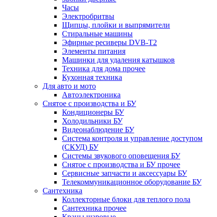
Часы
Электробритвы
Щипцы, плойки и выпрямители
Стиральные машины
Эфирные ресиверы DVB-T2
Элементы питания
Машинки для удаления катышков
Техника для дома прочее
Кухонная техника
Для авто и мото
Автоэлектроника
Снятое с производства и БУ
Кондиционеры БУ
Холодильники БУ
Видеонаблюдение БУ
Система контроля и управление доступом
(СКУД) БУ
Системы звукового оповещения БУ
Снятое с производства и БУ прочее
Сервисные запчасти и аксессуары БУ
Телекоммуникационное оборудование БУ
Сантехника
Коллекторные блоки для теплого пола
Сантехника прочее
Краны шаровые