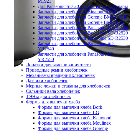
M1921
Для Panasonic SD-207 запчасти и аксессуары
Запчасти для хлебопечи Binatone BM202
Запчасти для хлебопечи Gorenje BM1210BK
Запчасти для хлебопечи Gorenje BM910WII
Запчасти для хлебопечи Panasonic SD-B2510
Запчасти для хлебопечи Panasonic SD-R2520
Запчасти для хлебопечи Panasonic SD-R2530
Запчасти для хлебопечи Panasonic SD-
YR2540
Запчасти для хлебопечи Panasonic SD-
YR2550
Лопатки для замешивания теста
Приводные ремни хлебопечек
Механизмы вращения хлебопечек
Датчики хлебопечек
Мерные ложки и стаканы для хлебопечек
Сальники вала хлебопечек
ТЭНы для хлебопечек
Формы для выпечки хлеба
Формы для выпечки хлеба Bork
Формы для выпечки хлеба LG
Формы для выпечки хлеба Kenwood
Формы для выпечки хлеба Moulinex
Формы для выпечки хлеба Gorenje