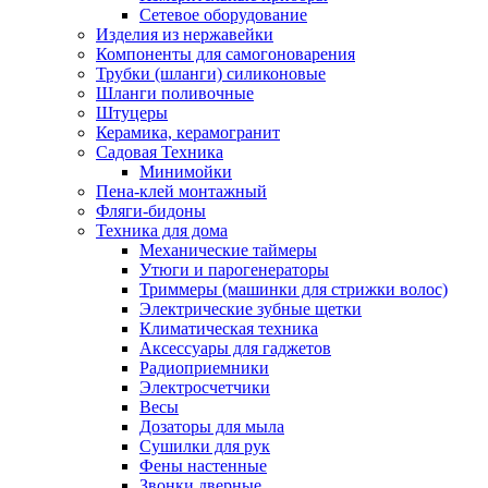
Сетевое оборудование
Изделия из нержавейки
Компоненты для самогоноварения
Трубки (шланги) силиконовые
Шланги поливочные
Штуцеры
Керамика, керамогранит
Садовая Техника
Минимойки
Пена-клей монтажный
Фляги-бидоны
Техника для дома
Механические таймеры
Утюги и парогенераторы
Триммеры (машинки для стрижки волос)
Электрические зубные щетки
Климатическая техника
Аксессуары для гаджетов
Радиоприемники
Электросчетчики
Весы
Дозаторы для мыла
Сушилки для рук
Фены настенные
Звонки дверные