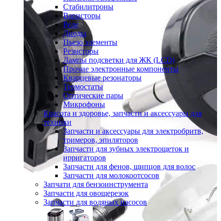
Стабилитроны
Варисторы
Реле
Диоды
Пьезо элементы
Резисторы
Лампы подсветки для ЖК (LCD)
Прочие электронные компоненты
Кварцевые резонаторы
Термостаты
Оптические пары
Микрофоны
Красота и здоровье, запчасти и аксессуары для
техники
Запчасти и аксессуары для электробритв,
тримеров, эпиляторов
Запчасти для зубных электрощеток и
ирригаторов
Запчасти для фенов, щипцов для волос
Запчасти для молокоотсосов
Запчати для бензоинструмента
Запчасти для овощерезок
Запчасти для водяных насосов