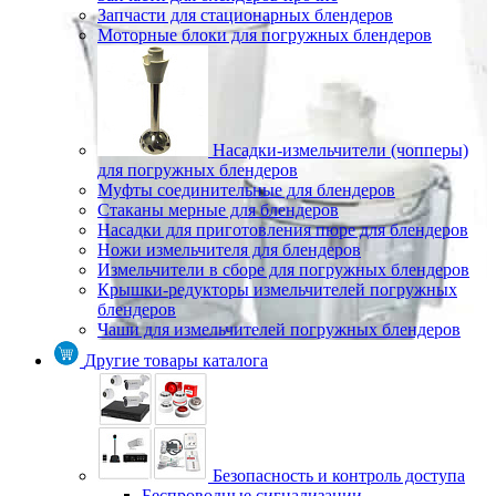
Запчасти для стационарных блендеров
Моторные блоки для погружных блендеров
Насадки-измельчители (чопперы)
для погружных блендеров
Муфты соединительные для блендеров
Стаканы мерные для блендеров
Насадки для приготовления пюре для блендеров
Ножи измельчителя для блендеров
Измельчители в сборе для погружных блендеров
Крышки-редукторы измельчителей погружных
блендеров
Чаши для измельчителей погружных блендеров
Другие товары каталога
Безопасность и контроль доступа
Беспроводные сигнализации