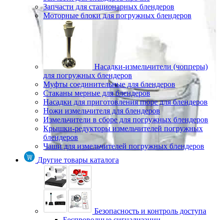
Запчасти для стационарных блендеров
Моторные блоки для погружных блендеров
Насадки-измельчители (чопперы)
для погружных блендеров
Муфты соединительные для блендеров
Стаканы мерные для блендеров
Насадки для приготовления пюре для блендеров
Ножи измельчителя для блендеров
Измельчители в сборе для погружных блендеров
Крышки-редукторы измельчителей погружных
блендеров
Чаши для измельчителей погружных блендеров
Другие товары каталога
Безопасность и контроль доступа
Беспроводные сигнализации