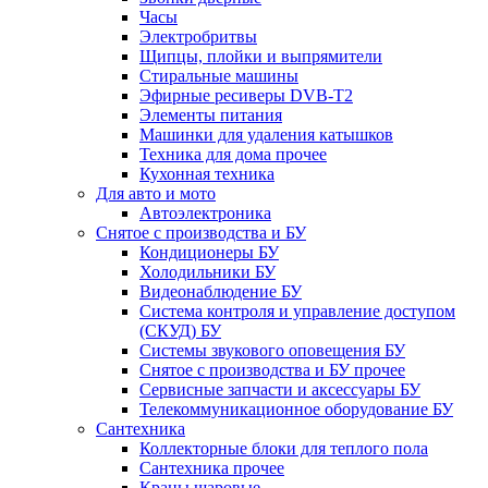
Часы
Электробритвы
Щипцы, плойки и выпрямители
Стиральные машины
Эфирные ресиверы DVB-T2
Элементы питания
Машинки для удаления катышков
Техника для дома прочее
Кухонная техника
Для авто и мото
Автоэлектроника
Снятое с производства и БУ
Кондиционеры БУ
Холодильники БУ
Видеонаблюдение БУ
Система контроля и управление доступом
(СКУД) БУ
Системы звукового оповещения БУ
Снятое с производства и БУ прочее
Сервисные запчасти и аксессуары БУ
Телекоммуникационное оборудование БУ
Сантехника
Коллекторные блоки для теплого пола
Сантехника прочее
Краны шаровые