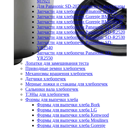
M1921
Для Panasonic SD-207 запчасти и аксессуары
Запчасти для хлебопечи Binatone BM202
Запчасти для хлебопечи Gorenje BM1210BK
Запчасти для хлебопечи Gorenje BM910WII
Запчасти для хлебопечи Panasonic SD-B2510
Запчасти для хлебопечи Panasonic SD-R2520
Запчасти для хлебопечи Panasonic SD-R2530
Запчасти для хлебопечи Panasonic SD-
YR2540
Запчасти для хлебопечи Panasonic SD-
YR2550
Лопатки для замешивания теста
Приводные ремни хлебопечек
Механизмы вращения хлебопечек
Датчики хлебопечек
Мерные ложки и стаканы для хлебопечек
Сальники вала хлебопечек
ТЭНы для хлебопечек
Формы для выпечки хлеба
Формы для выпечки хлеба Bork
Формы для выпечки хлеба LG
Формы для выпечки хлеба Kenwood
Формы для выпечки хлеба Moulinex
Формы для выпечки хлеба Gorenje