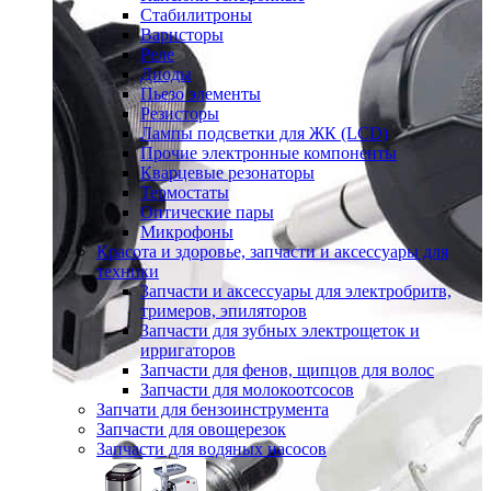
Стабилитроны
Варисторы
Реле
Диоды
Пьезо элементы
Резисторы
Лампы подсветки для ЖК (LCD)
Прочие электронные компоненты
Кварцевые резонаторы
Термостаты
Оптические пары
Микрофоны
Красота и здоровье, запчасти и аксессуары для
техники
Запчасти и аксессуары для электробритв,
тримеров, эпиляторов
Запчасти для зубных электрощеток и
ирригаторов
Запчасти для фенов, щипцов для волос
Запчасти для молокоотсосов
Запчати для бензоинструмента
Запчасти для овощерезок
Запчасти для водяных насосов