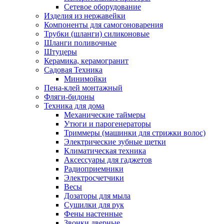
Сетевое оборудование
Изделия из нержавейки
Компоненты для самогоноварения
Трубки (шланги) силиконовые
Шланги поливочные
Штуцеры
Керамика, керамогранит
Садовая Техника
Минимойки
Пена-клей монтажный
Фляги-бидоны
Техника для дома
Механические таймеры
Утюги и парогенераторы
Триммеры (машинки для стрижки волос)
Электрические зубные щетки
Климатическая техника
Аксессуары для гаджетов
Радиоприемники
Электросчетчики
Весы
Дозаторы для мыла
Сушилки для рук
Фены настенные
Звонки дверные