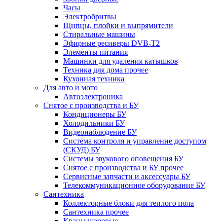
Часы
Электробритвы
Щипцы, плойки и выпрямители
Стиральные машины
Эфирные ресиверы DVB-T2
Элементы питания
Машинки для удаления катышков
Техника для дома прочее
Кухонная техника
Для авто и мото
Автоэлектроника
Снятое с производства и БУ
Кондиционеры БУ
Холодильники БУ
Видеонаблюдение БУ
Система контроля и управление доступом
(СКУД) БУ
Системы звукового оповещения БУ
Снятое с производства и БУ прочее
Сервисные запчасти и аксессуары БУ
Телекоммуникационное оборудование БУ
Сантехника
Коллекторные блоки для теплого пола
Сантехника прочее
Краны шаровые