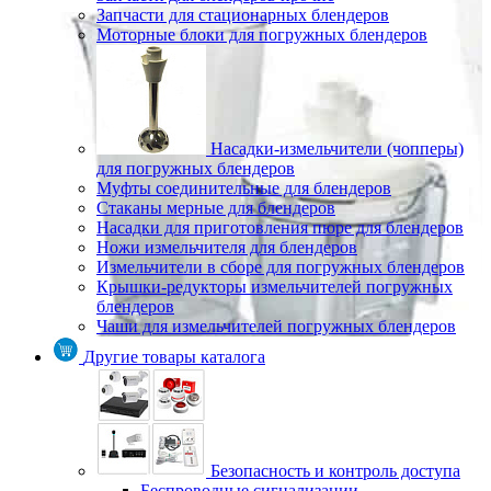
Запчасти для стационарных блендеров
Моторные блоки для погружных блендеров
Насадки-измельчители (чопперы)
для погружных блендеров
Муфты соединительные для блендеров
Стаканы мерные для блендеров
Насадки для приготовления пюре для блендеров
Ножи измельчителя для блендеров
Измельчители в сборе для погружных блендеров
Крышки-редукторы измельчителей погружных
блендеров
Чаши для измельчителей погружных блендеров
Другие товары каталога
Безопасность и контроль доступа
Беспроводные сигнализации