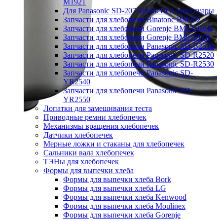
M1921
Для Panasonic SD-207 запчасти и аксессуары
Запчасти для хлебопечи Binatone BM202
Запчасти для хлебопечи Gorenje BM1210BK
Запчасти для хлебопечи Gorenje BM910WII
Запчасти для хлебопечи Panasonic SD-B2510
Запчасти для хлебопечи Panasonic SD-R2520
Запчасти для хлебопечи Panasonic SD-R2530
Запчасти для хлебопечи Panasonic SD-
YR2540
Запчасти для хлебопечи Panasonic SD-
YR2550
Лопатки для замешивания теста
Приводные ремни хлебопечек
Механизмы вращения хлебопечек
Датчики хлебопечек
Мерные ложки и стаканы для хлебопечек
Сальники вала хлебопечек
ТЭНы для хлебопечек
Формы для выпечки хлеба
Формы для выпечки хлеба Bork
Формы для выпечки хлеба LG
Формы для выпечки хлеба Kenwood
Формы для выпечки хлеба Moulinex
Формы для выпечки хлеба Gorenje