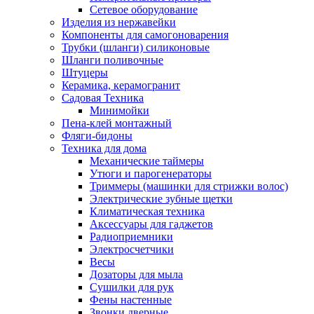
Сетевое оборудование
Изделия из нержавейки
Компоненты для самогоноварения
Трубки (шланги) силиконовые
Шланги поливочные
Штуцеры
Керамика, керамогранит
Садовая Техника
Минимойки
Пена-клей монтажный
Фляги-бидоны
Техника для дома
Механические таймеры
Утюги и парогенераторы
Триммеры (машинки для стрижки волос)
Электрические зубные щетки
Климатическая техника
Аксессуары для гаджетов
Радиоприемники
Электросчетчики
Весы
Дозаторы для мыла
Сушилки для рук
Фены настенные
Звонки дверные