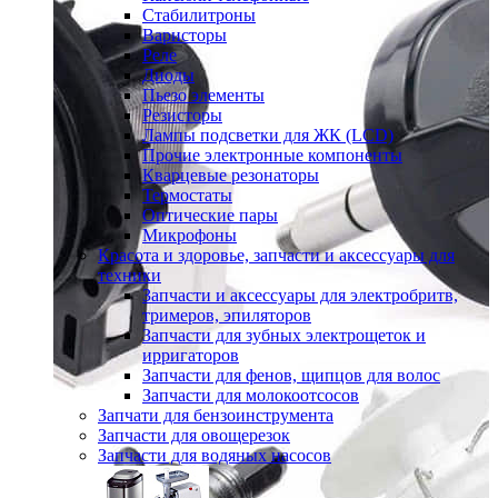
Стабилитроны
Варисторы
Реле
Диоды
Пьезо элементы
Резисторы
Лампы подсветки для ЖК (LCD)
Прочие электронные компоненты
Кварцевые резонаторы
Термостаты
Оптические пары
Микрофоны
Красота и здоровье, запчасти и аксессуары для
техники
Запчасти и аксессуары для электробритв,
тримеров, эпиляторов
Запчасти для зубных электрощеток и
ирригаторов
Запчасти для фенов, щипцов для волос
Запчасти для молокоотсосов
Запчати для бензоинструмента
Запчасти для овощерезок
Запчасти для водяных насосов