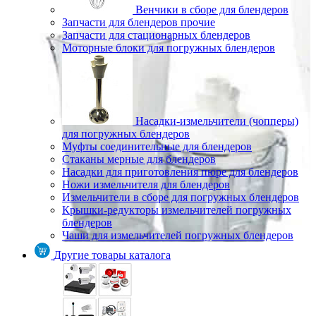
Венчики в сборе для блендеров
Запчасти для блендеров прочие
Запчасти для стационарных блендеров
Моторные блоки для погружных блендеров
Насадки-измельчители (чопперы)
для погружных блендеров
Муфты соединительные для блендеров
Стаканы мерные для блендеров
Насадки для приготовления пюре для блендеров
Ножи измельчителя для блендеров
Измельчители в сборе для погружных блендеров
Крышки-редукторы измельчителей погружных
блендеров
Чаши для измельчителей погружных блендеров
Другие товары каталога