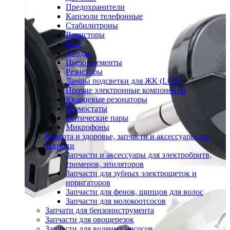
Предохранители
Капсюли телефонные
Стабилитроны
Варисторы
Реле
Диоды
Пьезо элементы
Резисторы
Лампы подсветки для ЖК (LCD)
Прочие электронные компоненты
Кварцевые резонаторы
Термостаты
Оптические пары
Микрофоны
Красота и здоровье, запчасти и аксессуары для
техники
Запчасти и аксессуары для электробритв,
тримеров, эпиляторов
Запчасти для зубных электрощеток и
ирригаторов
Запчасти для фенов, щипцов для волос
Запчасти для молокоотсосов
Запчати для бензоинструмента
Запчасти для овощерезок
Запчасти для водяных насосов