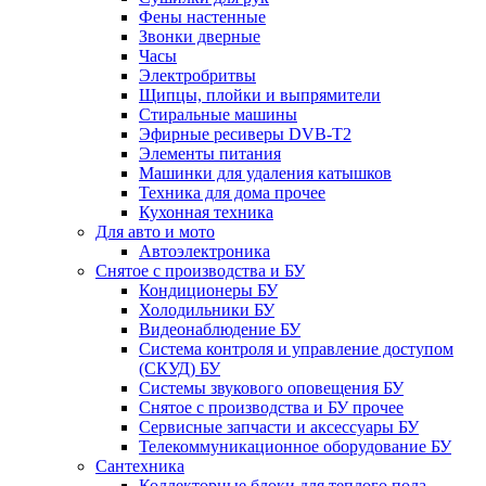
Фены настенные
Звонки дверные
Часы
Электробритвы
Щипцы, плойки и выпрямители
Стиральные машины
Эфирные ресиверы DVB-T2
Элементы питания
Машинки для удаления катышков
Техника для дома прочее
Кухонная техника
Для авто и мото
Автоэлектроника
Снятое с производства и БУ
Кондиционеры БУ
Холодильники БУ
Видеонаблюдение БУ
Система контроля и управление доступом
(СКУД) БУ
Системы звукового оповещения БУ
Снятое с производства и БУ прочее
Сервисные запчасти и аксессуары БУ
Телекоммуникационное оборудование БУ
Сантехника
Коллекторные блоки для теплого пола