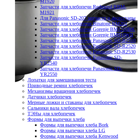
M1920
Запчасти для хлебопечи Redmond RBM-
M1921
Для Panasonic SD-207 запчасти и аксессуары
Запчасти для хлебопечи Binatone BM202
Запчасти для хлебопечи Gorenje BM1210BK
Запчасти для хлебопечи Gorenje BM910WII
Запчасти для хлебопечи Panasonic SD-B2510
Запчасти для хлебопечи Panasonic SD-R2520
Запчасти для хлебопечи Panasonic SD-R2530
Запчасти для хлебопечи Panasonic SD-
YR2540
Запчасти для хлебопечи Panasonic SD-
YR2550
Лопатки для замешивания теста
Приводные ремни хлебопечек
Механизмы вращения хлебопечек
Датчики хлебопечек
Мерные ложки и стаканы для хлебопечек
Сальники вала хлебопечек
ТЭНы для хлебопечек
Формы для выпечки хлеба
Формы для выпечки хлеба Bork
Формы для выпечки хлеба LG
Формы для выпечки хлеба Kenwood