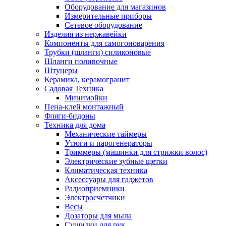
Оборудование для магазинов
Измерительные приборы
Сетевое оборудование
Изделия из нержавейки
Компоненты для самогоноварения
Трубки (шланги) силиконовые
Шланги поливочные
Штуцеры
Керамика, керамогранит
Садовая Техника
Минимойки
Пена-клей монтажный
Фляги-бидоны
Техника для дома
Механические таймеры
Утюги и парогенераторы
Триммеры (машинки для стрижки волос)
Электрические зубные щетки
Климатическая техника
Аксессуары для гаджетов
Радиоприемники
Электросчетчики
Весы
Дозаторы для мыла
Сушилки для рук