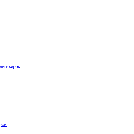
льтиварок
рок