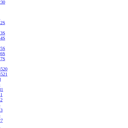
230
2
22S
23S
24S
25S
26S
27S
4520
4521
3
5
31
51
52
6
53
6
27
1