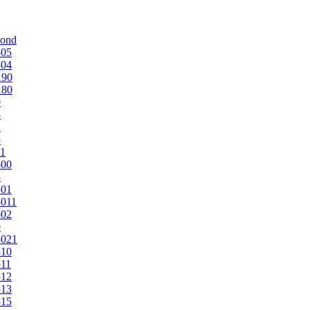
mond
505
504
190
180
0
5
1
5
1
500
3
501
011
502
9
5021
510
11
512
513
515