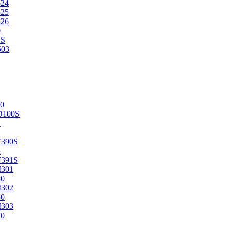
524
525
526
0
2S
503
0
D100S
2
F390S
3
F391S
M301
40
M302
50
M303
70