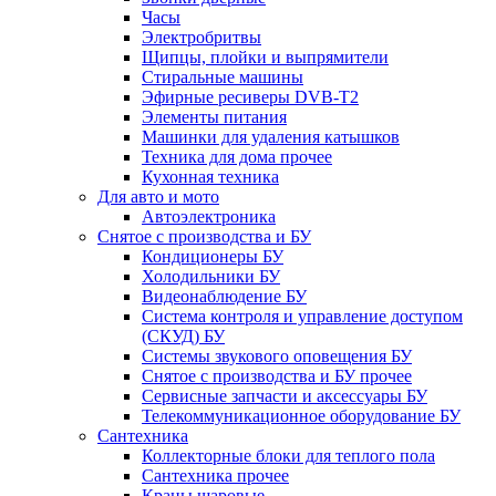
Часы
Электробритвы
Щипцы, плойки и выпрямители
Стиральные машины
Эфирные ресиверы DVB-T2
Элементы питания
Машинки для удаления катышков
Техника для дома прочее
Кухонная техника
Для авто и мото
Автоэлектроника
Снятое с производства и БУ
Кондиционеры БУ
Холодильники БУ
Видеонаблюдение БУ
Система контроля и управление доступом
(СКУД) БУ
Системы звукового оповещения БУ
Снятое с производства и БУ прочее
Сервисные запчасти и аксессуары БУ
Телекоммуникационное оборудование БУ
Сантехника
Коллекторные блоки для теплого пола
Сантехника прочее
Краны шаровые