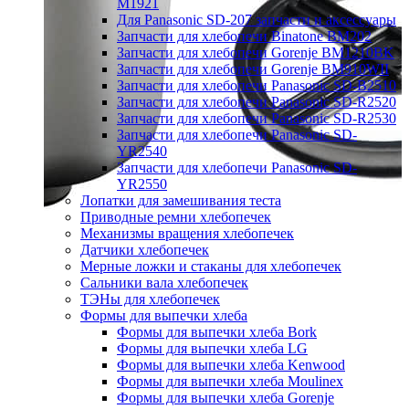
M1921
Для Panasonic SD-207 запчасти и аксессуары
Запчасти для хлебопечи Binatone BM202
Запчасти для хлебопечи Gorenje BM1210BK
Запчасти для хлебопечи Gorenje BM910WII
Запчасти для хлебопечи Panasonic SD-B2510
Запчасти для хлебопечи Panasonic SD-R2520
Запчасти для хлебопечи Panasonic SD-R2530
Запчасти для хлебопечи Panasonic SD-
YR2540
Запчасти для хлебопечи Panasonic SD-
YR2550
Лопатки для замешивания теста
Приводные ремни хлебопечек
Механизмы вращения хлебопечек
Датчики хлебопечек
Мерные ложки и стаканы для хлебопечек
Сальники вала хлебопечек
ТЭНы для хлебопечек
Формы для выпечки хлеба
Формы для выпечки хлеба Bork
Формы для выпечки хлеба LG
Формы для выпечки хлеба Kenwood
Формы для выпечки хлеба Moulinex
Формы для выпечки хлеба Gorenje