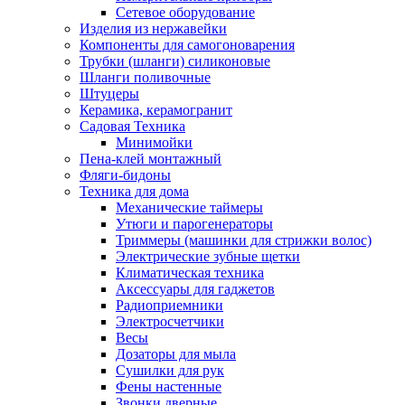
Сетевое оборудование
Изделия из нержавейки
Компоненты для самогоноварения
Трубки (шланги) силиконовые
Шланги поливочные
Штуцеры
Керамика, керамогранит
Садовая Техника
Минимойки
Пена-клей монтажный
Фляги-бидоны
Техника для дома
Механические таймеры
Утюги и парогенераторы
Триммеры (машинки для стрижки волос)
Электрические зубные щетки
Климатическая техника
Аксессуары для гаджетов
Радиоприемники
Электросчетчики
Весы
Дозаторы для мыла
Сушилки для рук
Фены настенные
Звонки дверные