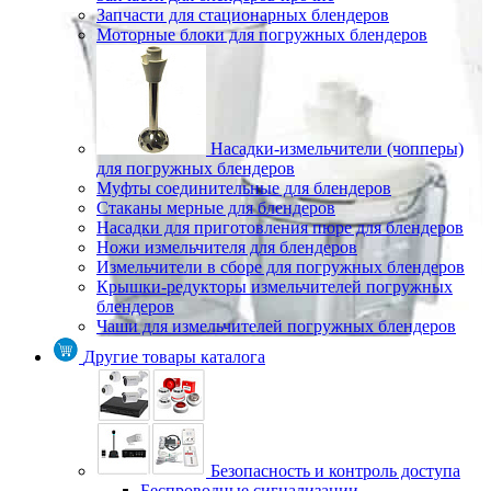
Запчасти для стационарных блендеров
Моторные блоки для погружных блендеров
Насадки-измельчители (чопперы)
для погружных блендеров
Муфты соединительные для блендеров
Стаканы мерные для блендеров
Насадки для приготовления пюре для блендеров
Ножи измельчителя для блендеров
Измельчители в сборе для погружных блендеров
Крышки-редукторы измельчителей погружных
блендеров
Чаши для измельчителей погружных блендеров
Другие товары каталога
Безопасность и контроль доступа
Беспроводные сигнализации