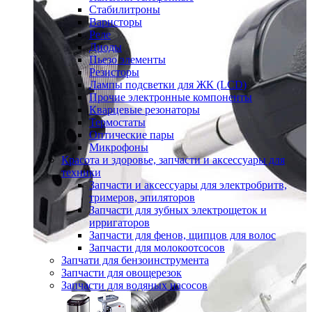
Стабилитроны
Варисторы
Реле
Диоды
Пьезо элементы
Резисторы
Лампы подсветки для ЖК (LCD)
Прочие электронные компоненты
Кварцевые резонаторы
Термостаты
Оптические пары
Микрофоны
Красота и здоровье, запчасти и аксессуары для
техники
Запчасти и аксессуары для электробритв,
тримеров, эпиляторов
Запчасти для зубных электрощеток и
ирригаторов
Запчасти для фенов, щипцов для волос
Запчасти для молокоотсосов
Запчати для бензоинструмента
Запчасти для овощерезок
Запчасти для водяных насосов