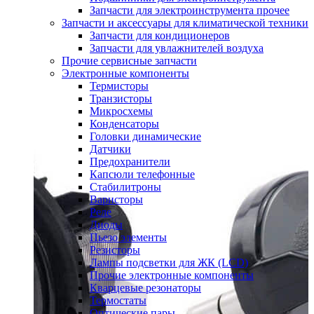
Запчасти для электроинструмента прочее
Запчасти и аксессуары для климатической техники
Запчасти для кондиционеров
Запчасти для увлажнителей воздуха
Прочие сервисные запчасти
Электронные компоненты
Термисторы
Транзисторы
Микросхемы
Конденсаторы
Головки динамические
Датчики
Предохранители
Капсюли телефонные
Стабилитроны
Варисторы
Реле
Диоды
Пьезо элементы
Резисторы
Лампы подсветки для ЖК (LCD)
Прочие электронные компоненты
Кварцевые резонаторы
Термостаты
Оптические пары