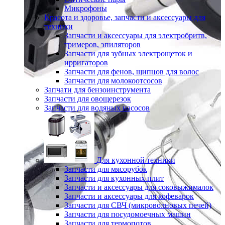
Микрофоны
Красота и здоровье, запчасти и аксессуары для
техники
Запчасти и аксессуары для электробритв,
тримеров, эпиляторов
Запчасти для зубных электрощеток и
ирригаторов
Запчасти для фенов, щипцов для волос
Запчасти для молокоотсосов
Запчати для бензоинструмента
Запчасти для овощерезок
Запчасти для водяных насосов
Для кухонной техники
Запчасти для мясорубок
Запчасти для кухонных плит
Запчасти и аксессуары для соковыжималок
Запчасти и аксессуары для кофеварок
Запчасти для СВЧ (микроволновых печей)
Запчасти для посудомоечных машин
Запчасти для термопотов