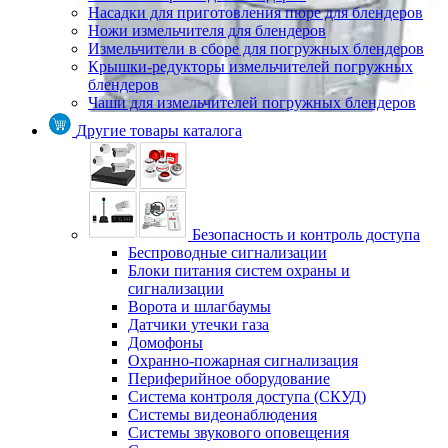
Насадки для приготовления пюре для блендеров
Ножи измельчителя для блендеров
Измельчители в сборе для погружных блендеров
Крышки-редукторы измельчителей погружных
блендеров
Чаши для измельчителей погружных блендеров
Другие товары каталога
Безопасность и контроль доступа
Беспроводные сигнализации
Блоки питания систем охраны и
сигнализации
Ворота и шлагбаумы
Датчики утечки газа
Домофоны
Охранно-пожарная сигнализация
Периферийное оборудование
Система контроля доступа (СКУД)
Системы видеонаблюдения
Системы звукового оповещения