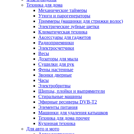
Техника для дома
Механические таймеры
Утюги и парогенераторы
Триммеры (машинки для стрижки волос)
Электрические зубные щетки
Климатическая техника
Аксессуары для гаджетов
Радиоприемники
Электросчетчики
Весы
Дозаторы для мыла
Сушилки для рук
Фены настенные
Звонки дверные
Часы
Электробритвы
Щипцы, плойки и выпрямители
Стиральные машины
Эфирные ресиверы DVB-T2
Элементы питания
Машинки для удаления катышков
Техника для дома прочее
Кухонная техника
Для авто и мото