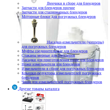
Венчики в сборе для блендеров
Запчасти для блендеров прочие
Запчасти для стационарных блендеров
Моторные блоки для погружных блендеров
Насадки-измельчители (чопперы)
для погружных блендеров
Муфты соединительные для блендеров
Стаканы мерные для блендеров
Насадки для приготовления пюре для блендеров
Ножи измельчителя для блендеров
Измельчители в сборе для погружных блендеров
Крышки-редукторы измельчителей погружных
блендеров
Чаши для измельчителей погружных блендеров
Другие товары каталога