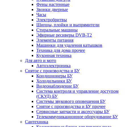
Фены настенные
Звонки дверные
Часы
Электробритвы
Щипцы, плойки и выпрямители
Стиральные машины
Эфирные ресиверы DVB-T2
Элементы питания
Машинки для удаления катышков
Техника для дома прочее
Кухонная техника
Для авто и мото
Автоэлектроника
Снятое с производства и БУ
Кондиционеры БУ
Холодильники БУ
Видеонаблюдение БУ
Система контроля и управление доступом
(СКУД) БУ
Системы звукового оповещения БУ
Снятое с производства и БУ прочее
Сервисные запчасти и аксессуары БУ
Телекоммуникационное оборудование БУ
Сантехника
Коллекторные блоки для теплого пола