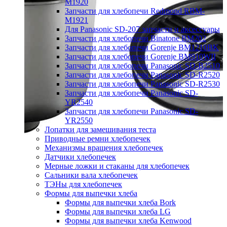
M1920
Запчасти для хлебопечи Redmond RBM-
M1921
Для Panasonic SD-207 запчасти и аксессуары
Запчасти для хлебопечи Binatone BM202
Запчасти для хлебопечи Gorenje BM1210BK
Запчасти для хлебопечи Gorenje BM910WII
Запчасти для хлебопечи Panasonic SD-B2510
Запчасти для хлебопечи Panasonic SD-R2520
Запчасти для хлебопечи Panasonic SD-R2530
Запчасти для хлебопечи Panasonic SD-
YR2540
Запчасти для хлебопечи Panasonic SD-
YR2550
Лопатки для замешивания теста
Приводные ремни хлебопечек
Механизмы вращения хлебопечек
Датчики хлебопечек
Мерные ложки и стаканы для хлебопечек
Сальники вала хлебопечек
ТЭНы для хлебопечек
Формы для выпечки хлеба
Формы для выпечки хлеба Bork
Формы для выпечки хлеба LG
Формы для выпечки хлеба Kenwood