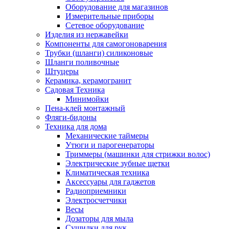
Оборудование для магазинов
Измерительные приборы
Сетевое оборудование
Изделия из нержавейки
Компоненты для самогоноварения
Трубки (шланги) силиконовые
Шланги поливочные
Штуцеры
Керамика, керамогранит
Садовая Техника
Минимойки
Пена-клей монтажный
Фляги-бидоны
Техника для дома
Механические таймеры
Утюги и парогенераторы
Триммеры (машинки для стрижки волос)
Электрические зубные щетки
Климатическая техника
Аксессуары для гаджетов
Радиоприемники
Электросчетчики
Весы
Дозаторы для мыла
Сушилки для рук