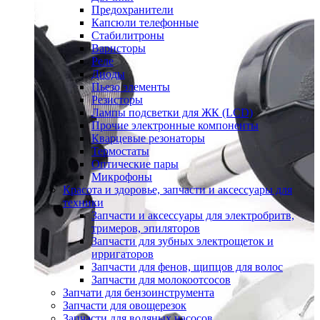
Предохранители
Капсюли телефонные
Стабилитроны
Варисторы
Реле
Диоды
Пьезо элементы
Резисторы
Лампы подсветки для ЖК (LCD)
Прочие электронные компоненты
Кварцевые резонаторы
Термостаты
Оптические пары
Микрофоны
Красота и здоровье, запчасти и аксессуары для
техники
Запчасти и аксессуары для электробритв,
тримеров, эпиляторов
Запчасти для зубных электрощеток и
ирригаторов
Запчасти для фенов, щипцов для волос
Запчасти для молокоотсосов
Запчати для бензоинструмента
Запчасти для овощерезок
Запчасти для водяных насосов