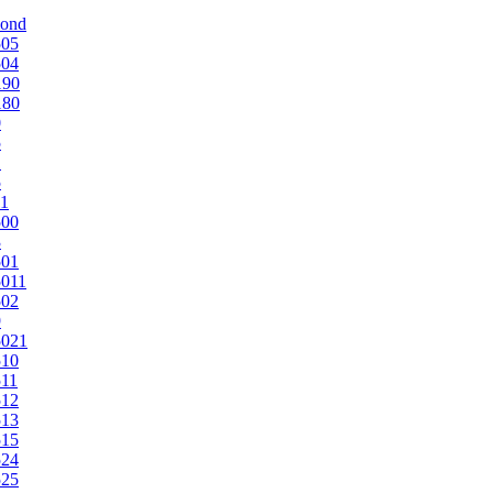
mond
505
504
190
180
0
5
1
5
1
500
3
501
011
502
9
5021
510
11
512
513
515
524
525