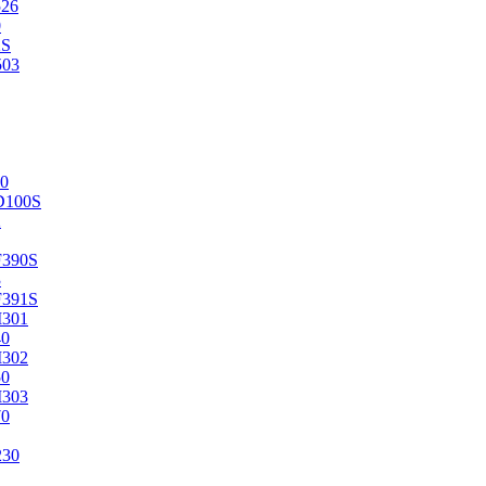
526
0
2S
503
0
D100S
2
F390S
3
F391S
M301
40
M302
50
M303
70
230