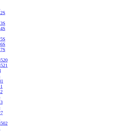
2
22S
23S
24S
25S
26S
27S
4520
4521
3
5
31
51
52
6
53
6
27
1
4502
4