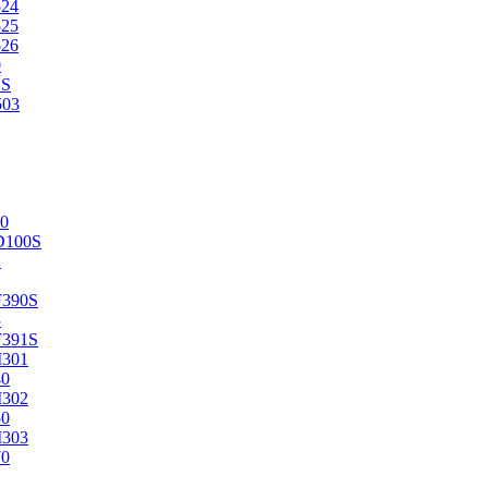
524
525
526
0
2S
503
0
D100S
2
F390S
3
F391S
M301
40
M302
50
M303
70