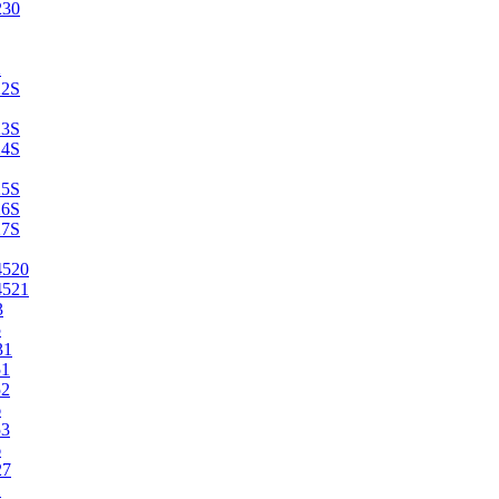
230
2
22S
23S
24S
25S
26S
27S
4520
4521
3
5
31
51
52
6
53
6
27
1