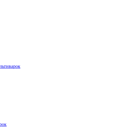
льтиварок
рок