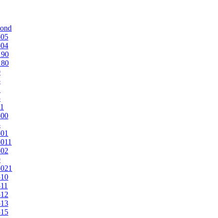
mond
505
504
190
180
0
5
1
5
1
500
3
501
011
502
9
5021
510
11
512
513
515