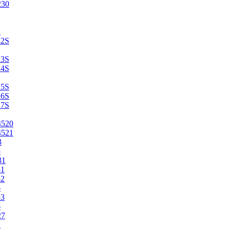
230
2
22S
23S
24S
25S
26S
27S
4520
4521
3
5
31
51
52
6
53
6
27
1