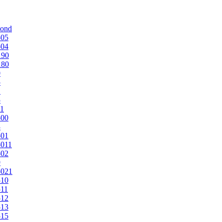
mond
505
504
190
180
0
5
1
5
1
500
3
501
011
502
9
5021
510
11
512
513
515