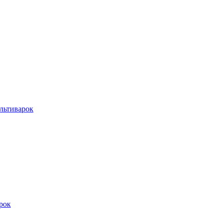
льтиварок
рок