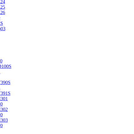
524
525
526
0
2S
503
0
D100S
2
F390S
3
F391S
M301
40
M302
50
M303
70