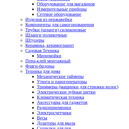
Оборудование для магазинов
Измерительные приборы
Сетевое оборудование
Изделия из нержавейки
Компоненты для самогоноварения
Трубки (шланги) силиконовые
Шланги поливочные
Штуцеры
Керамика, керамогранит
Садовая Техника
Минимойки
Пена-клей монтажный
Фляги-бидоны
Техника для дома
Механические таймеры
Утюги и парогенераторы
Триммеры (машинки для стрижки волос)
Электрические зубные щетки
Климатическая техника
Аксессуары для гаджетов
Радиоприемники
Электросчетчики
Весы
Дозаторы для мыла
Сушилки для рук