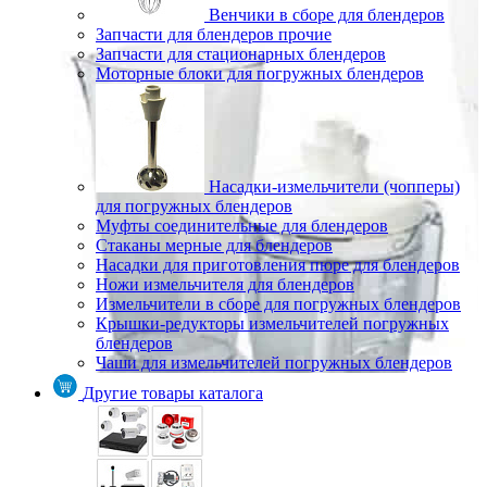
Венчики в сборе для блендеров
Запчасти для блендеров прочие
Запчасти для стационарных блендеров
Моторные блоки для погружных блендеров
Насадки-измельчители (чопперы)
для погружных блендеров
Муфты соединительные для блендеров
Стаканы мерные для блендеров
Насадки для приготовления пюре для блендеров
Ножи измельчителя для блендеров
Измельчители в сборе для погружных блендеров
Крышки-редукторы измельчителей погружных
блендеров
Чаши для измельчителей погружных блендеров
Другие товары каталога