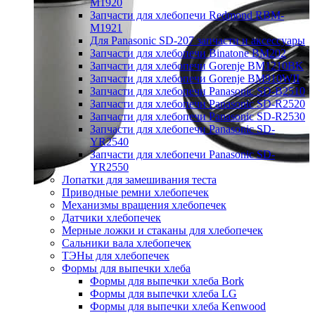
M1920
Запчасти для хлебопечи Redmond RBM-
M1921
Для Panasonic SD-207 запчасти и аксессуары
Запчасти для хлебопечи Binatone BM202
Запчасти для хлебопечи Gorenje BM1210BK
Запчасти для хлебопечи Gorenje BM910WII
Запчасти для хлебопечи Panasonic SD-B2510
Запчасти для хлебопечи Panasonic SD-R2520
Запчасти для хлебопечи Panasonic SD-R2530
Запчасти для хлебопечи Panasonic SD-
YR2540
Запчасти для хлебопечи Panasonic SD-
YR2550
Лопатки для замешивания теста
Приводные ремни хлебопечек
Механизмы вращения хлебопечек
Датчики хлебопечек
Мерные ложки и стаканы для хлебопечек
Сальники вала хлебопечек
ТЭНы для хлебопечек
Формы для выпечки хлеба
Формы для выпечки хлеба Bork
Формы для выпечки хлеба LG
Формы для выпечки хлеба Kenwood