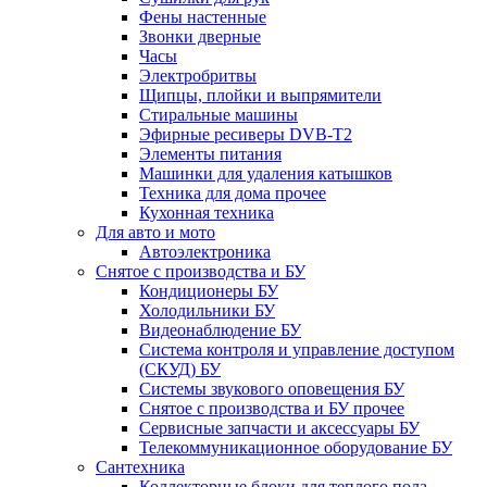
Фены настенные
Звонки дверные
Часы
Электробритвы
Щипцы, плойки и выпрямители
Стиральные машины
Эфирные ресиверы DVB-T2
Элементы питания
Машинки для удаления катышков
Техника для дома прочее
Кухонная техника
Для авто и мото
Автоэлектроника
Снятое с производства и БУ
Кондиционеры БУ
Холодильники БУ
Видеонаблюдение БУ
Система контроля и управление доступом
(СКУД) БУ
Системы звукового оповещения БУ
Снятое с производства и БУ прочее
Сервисные запчасти и аксессуары БУ
Телекоммуникационное оборудование БУ
Сантехника
Коллекторные блоки для теплого пола