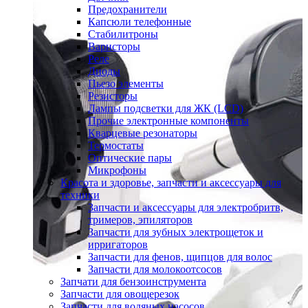
Предохранители
Капсюли телефонные
Стабилитроны
Варисторы
Реле
Диоды
Пьезо элементы
Резисторы
Лампы подсветки для ЖК (LCD)
Прочие электронные компоненты
Кварцевые резонаторы
Термостаты
Оптические пары
Микрофоны
Красота и здоровье, запчасти и аксессуары для
техники
Запчасти и аксессуары для электробритв,
тримеров, эпиляторов
Запчасти для зубных электрощеток и
ирригаторов
Запчасти для фенов, щипцов для волос
Запчасти для молокоотсосов
Запчати для бензоинструмента
Запчасти для овощерезок
Запчасти для водяных насосов