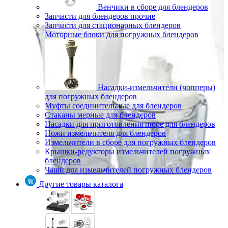
Венчики в сборе для блендеров
Запчасти для блендеров прочие
Запчасти для стационарных блендеров
Моторные блоки для погружных блендеров
Насадки-измельчители (чопперы)
для погружных блендеров
Муфты соединительные для блендеров
Стаканы мерные для блендеров
Насадки для приготовления пюре для блендеров
Ножи измельчителя для блендеров
Измельчители в сборе для погружных блендеров
Крышки-редукторы измельчителей погружных
блендеров
Чаши для измельчителей погружных блендеров
Другие товары каталога