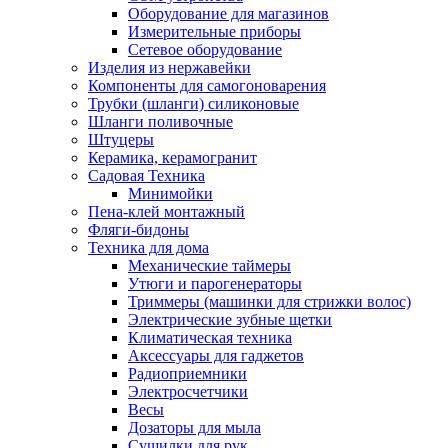
Оборудование для магазинов
Измерительные приборы
Сетевое оборудование
Изделия из нержавейки
Компоненты для самогоноварения
Трубки (шланги) силиконовые
Шланги поливочные
Штуцеры
Керамика, керамогранит
Садовая Техника
Минимойки
Пена-клей монтажный
Фляги-бидоны
Техника для дома
Механические таймеры
Утюги и парогенераторы
Триммеры (машинки для стрижки волос)
Электрические зубные щетки
Климатическая техника
Аксессуары для гаджетов
Радиоприемники
Электросчетчики
Весы
Дозаторы для мыла
Сушилки для рук