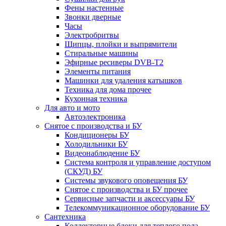
Фены настенные
Звонки дверные
Часы
Электробритвы
Щипцы, плойки и выпрямители
Стиральные машины
Эфирные ресиверы DVB-T2
Элементы питания
Машинки для удаления катышков
Техника для дома прочее
Кухонная техника
Для авто и мото
Автоэлектроника
Снятое с производства и БУ
Кондиционеры БУ
Холодильники БУ
Видеонаблюдение БУ
Система контроля и управление доступом
(СКУД) БУ
Системы звукового оповещения БУ
Снятое с производства и БУ прочее
Сервисные запчасти и аксессуары БУ
Телекоммуникационное оборудование БУ
Сантехника
Коллекторные блоки для теплого пола