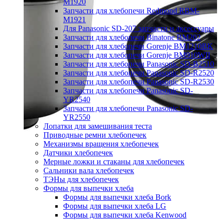
M1920
Запчасти для хлебопечи Redmond RBM-
M1921
Для Panasonic SD-207 запчасти и аксессуары
Запчасти для хлебопечи Binatone BM202
Запчасти для хлебопечи Gorenje BM1210BK
Запчасти для хлебопечи Gorenje BM910WII
Запчасти для хлебопечи Panasonic SD-B2510
Запчасти для хлебопечи Panasonic SD-R2520
Запчасти для хлебопечи Panasonic SD-R2530
Запчасти для хлебопечи Panasonic SD-
YR2540
Запчасти для хлебопечи Panasonic SD-
YR2550
Лопатки для замешивания теста
Приводные ремни хлебопечек
Механизмы вращения хлебопечек
Датчики хлебопечек
Мерные ложки и стаканы для хлебопечек
Сальники вала хлебопечек
ТЭНы для хлебопечек
Формы для выпечки хлеба
Формы для выпечки хлеба Bork
Формы для выпечки хлеба LG
Формы для выпечки хлеба Kenwood