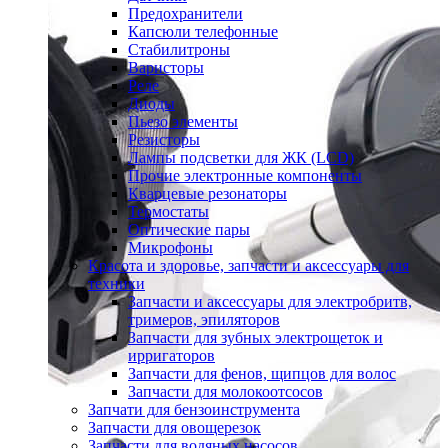
Предохранители
Капсюли телефонные
Стабилитроны
Варисторы
Реле
Диоды
Пьезо элементы
Резисторы
Лампы подсветки для ЖК (LCD)
Прочие электронные компоненты
Кварцевые резонаторы
Термостаты
Оптические пары
Микрофоны
Красота и здоровье, запчасти и аксессуары для
техники
Запчасти и аксессуары для электробритв,
тримеров, эпиляторов
Запчасти для зубных электрощеток и
ирригаторов
Запчасти для фенов, щипцов для волос
Запчасти для молокоотсосов
Запчати для бензоинструмента
Запчасти для овощерезок
Запчасти для водяных насосов