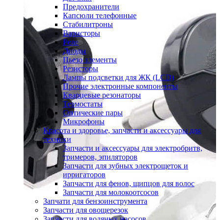
Предохранители
Капсюли телефонные
Стабилитроны
Варисторы
Реле
Диоды
Пьезо элементы
Резисторы
Лампы подсветки для ЖК (LCD)
Прочие электронные компоненты
Кварцевые резонаторы
Термостаты
Оптические пары
Микрофоны
Красота и здоровье, запчасти и аксессуары для
техники
Запчасти и аксессуары для электробритв,
тримеров, эпиляторов
Запчасти для зубных электрощеток и
ирригаторов
Запчасти для фенов, щипцов для волос
Запчасти для молокоотсосов
Запчати для бензоинструмента
Запчасти для овощерезок
Запчасти для водяных насосов