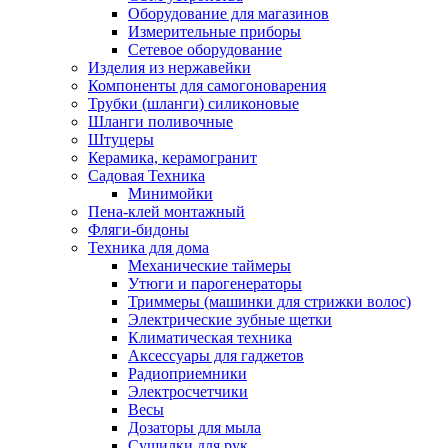
Оборудование для магазинов
Измерительные приборы
Сетевое оборудование
Изделия из нержавейки
Компоненты для самогоноварения
Трубки (шланги) силиконовые
Шланги поливочные
Штуцеры
Керамика, керамогранит
Садовая Техника
Минимойки
Пена-клей монтажный
Фляги-бидоны
Техника для дома
Механические таймеры
Утюги и парогенераторы
Триммеры (машинки для стрижки волос)
Электрические зубные щетки
Климатическая техника
Аксессуары для гаджетов
Радиоприемники
Электросчетчики
Весы
Дозаторы для мыла
Сушилки для рук