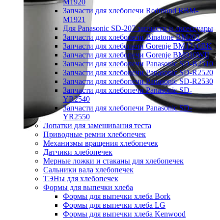
M1920
Запчасти для хлебопечи Redmond RBM-
M1921
Для Panasonic SD-207 запчасти и аксессуары
Запчасти для хлебопечи Binatone BM202
Запчасти для хлебопечи Gorenje BM1210BK
Запчасти для хлебопечи Gorenje BM910WII
Запчасти для хлебопечи Panasonic SD-B2510
Запчасти для хлебопечи Panasonic SD-R2520
Запчасти для хлебопечи Panasonic SD-R2530
Запчасти для хлебопечи Panasonic SD-
YR2540
Запчасти для хлебопечи Panasonic SD-
YR2550
Лопатки для замешивания теста
Приводные ремни хлебопечек
Механизмы вращения хлебопечек
Датчики хлебопечек
Мерные ложки и стаканы для хлебопечек
Сальники вала хлебопечек
ТЭНы для хлебопечек
Формы для выпечки хлеба
Формы для выпечки хлеба Bork
Формы для выпечки хлеба LG
Формы для выпечки хлеба Kenwood