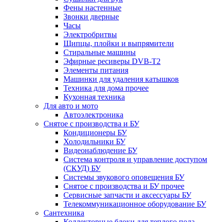
Фены настенные
Звонки дверные
Часы
Электробритвы
Щипцы, плойки и выпрямители
Стиральные машины
Эфирные ресиверы DVB-T2
Элементы питания
Машинки для удаления катышков
Техника для дома прочее
Кухонная техника
Для авто и мото
Автоэлектроника
Снятое с производства и БУ
Кондиционеры БУ
Холодильники БУ
Видеонаблюдение БУ
Система контроля и управление доступом
(СКУД) БУ
Системы звукового оповещения БУ
Снятое с производства и БУ прочее
Сервисные запчасти и аксессуары БУ
Телекоммуникационное оборудование БУ
Сантехника
Коллекторные блоки для теплого пола