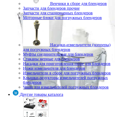
Венчики в сборе для блендеров
Запчасти для блендеров прочие
Запчасти для стационарных блендеров
Моторные блоки для погружных блендеров
Насадки-измельчители (чопперы)
для погружных блендеров
Муфты соединительные для блендеров
Стаканы мерные для блендеров
Насадки для приготовления пюре для блендеров
Ножи измельчителя для блендеров
Измельчители в сборе для погружных блендеров
Крышки-редукторы измельчителей погружных
блендеров
Чаши для измельчителей погружных блендеров
Другие товары каталога