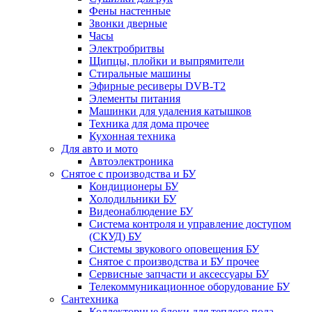
Фены настенные
Звонки дверные
Часы
Электробритвы
Щипцы, плойки и выпрямители
Стиральные машины
Эфирные ресиверы DVB-T2
Элементы питания
Машинки для удаления катышков
Техника для дома прочее
Кухонная техника
Для авто и мото
Автоэлектроника
Снятое с производства и БУ
Кондиционеры БУ
Холодильники БУ
Видеонаблюдение БУ
Система контроля и управление доступом
(СКУД) БУ
Системы звукового оповещения БУ
Снятое с производства и БУ прочее
Сервисные запчасти и аксессуары БУ
Телекоммуникационное оборудование БУ
Сантехника
Коллекторные блоки для теплого пола