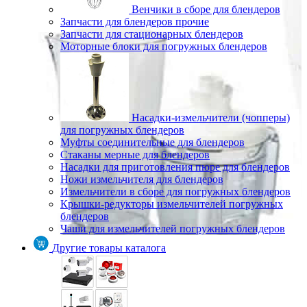
Венчики в сборе для блендеров
Запчасти для блендеров прочие
Запчасти для стационарных блендеров
Моторные блоки для погружных блендеров
Насадки-измельчители (чопперы)
для погружных блендеров
Муфты соединительные для блендеров
Стаканы мерные для блендеров
Насадки для приготовления пюре для блендеров
Ножи измельчителя для блендеров
Измельчители в сборе для погружных блендеров
Крышки-редукторы измельчителей погружных
блендеров
Чаши для измельчителей погружных блендеров
Другие товары каталога