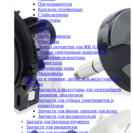
Предохранители
Капсюли телефонные
Стабилитроны
Варисторы
Реле
Диоды
Пьезо элементы
Резисторы
Лампы подсветки для ЖК (LCD)
Прочие электронные компоненты
Кварцевые резонаторы
Термостаты
Оптические пары
Микрофоны
Красота и здоровье, запчасти и аксессуары для
техники
Запчасти и аксессуары для электробритв,
тримеров, эпиляторов
Запчасти для зубных электрощеток и
ирригаторов
Запчасти для фенов, щипцов для волос
Запчасти для молокоотсосов
Запчати для бензоинструмента
Запчасти для овощерезок
Запчасти для водяных насосов