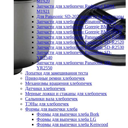
M1920
Запчасти для хлебопечи Redmond RBM-
M1921
Для Panasonic SD-207 запчасти и аксессуары
Запчасти для хлебопечи Binatone BM202
Запчасти для хлебопечи Gorenje BM1210BK
Запчасти для хлебопечи Gorenje BM910WII
Запчасти для хлебопечи Panasonic SD-B2510
Запчасти для хлебопечи Panasonic SD-R2520
Запчасти для хлебопечи Panasonic SD-R2530
Запчасти для хлебопечи Panasonic SD-
YR2540
Запчасти для хлебопечи Panasonic SD-
YR2550
Лопатки для замешивания теста
Приводные ремни хлебопечек
Механизмы вращения хлебопечек
Датчики хлебопечек
Мерные ложки и стаканы для хлебопечек
Сальники вала хлебопечек
ТЭНы для хлебопечек
Формы для выпечки хлеба
Формы для выпечки хлеба Bork
Формы для выпечки хлеба LG
Формы для выпечки хлеба Kenwood