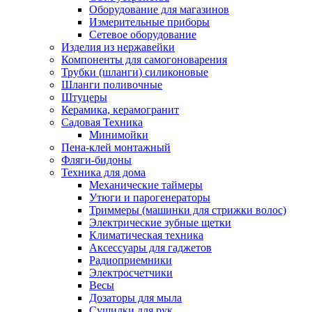
Оборудование для магазинов
Измерительные приборы
Сетевое оборудование
Изделия из нержавейки
Компоненты для самогоноварения
Трубки (шланги) силиконовые
Шланги поливочные
Штуцеры
Керамика, керамогранит
Садовая Техника
Минимойки
Пена-клей монтажный
Фляги-бидоны
Техника для дома
Механические таймеры
Утюги и парогенераторы
Триммеры (машинки для стрижки волос)
Электрические зубные щетки
Климатическая техника
Аксессуары для гаджетов
Радиоприемники
Электросчетчики
Весы
Дозаторы для мыла
Сушилки для рук