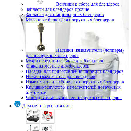
Венчики в сборе для блендеров
Запчасти для блендеров прочие
Запчасти для стационарных блендеров
Моторные блоки для погружных блендеров
Насадки-измельчители (чопперы)
для погружных блендеров
Муфты соединительные для блендеров
Стаканы мерные для блендеров
Насадки для приготовления пюре для блендеров
Ножи измельчителя для блендеров
Измельчители в сборе для погружных блендеров
Крышки-редукторы измельчителей погружных
блендеров
Чаши для измельчителей погружных блендеров
Другие товары каталога