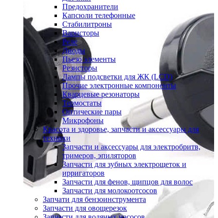
Предохранители
Капсюли телефонные
Стабилитроны
Варисторы
Реле
Диоды
Пьезо элементы
Резисторы
Лампы подсветки для ЖК (LCD)
Прочие электронные компоненты
Кварцевые резонаторы
Термостаты
Оптические пары
Микрофоны
Красота и здоровье, запчасти и аксессуары для
техники
Запчасти и аксессуары для электробритв,
тримеров, эпиляторов
Запчасти для зубных электрощеток и
ирригаторов
Запчасти для фенов, щипцов для волос
Запчасти для молокоотсосов
Запчати для бензоинструмента
Запчасти для овощерезок
Запчасти для водяных насосов