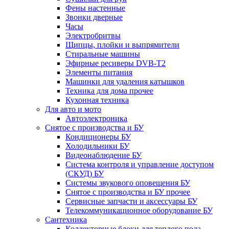
Фены настенные
Звонки дверные
Часы
Электробритвы
Щипцы, плойки и выпрямители
Стиральные машины
Эфирные ресиверы DVB-T2
Элементы питания
Машинки для удаления катышков
Техника для дома прочее
Кухонная техника
Для авто и мото
Автоэлектроника
Снятое с производства и БУ
Кондиционеры БУ
Холодильники БУ
Видеонаблюдение БУ
Система контроля и управление доступом
(СКУД) БУ
Системы звукового оповещения БУ
Снятое с производства и БУ прочее
Сервисные запчасти и аксессуары БУ
Телекоммуникационное оборудование БУ
Сантехника
Коллекторные блоки для теплого пола