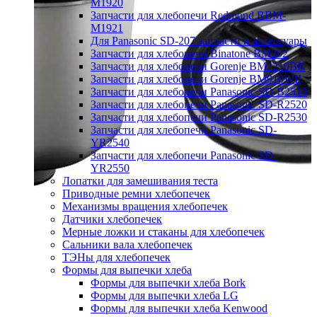
M1920
Запчасти для хлебопечи Redmond RBM-
M1921
Для Panasonic SD-207 запчасти и аксессуары
Запчасти для хлебопечи Binatone BM202
Запчасти для хлебопечи Gorenje BM1210BK
Запчасти для хлебопечи Gorenje BM910WII
Запчасти для хлебопечи Panasonic SD-B2510
Запчасти для хлебопечи Panasonic SD-R2520
Запчасти для хлебопечи Panasonic SD-R2530
Запчасти для хлебопечи Panasonic SD-
YR2540
Запчасти для хлебопечи Panasonic SD-
YR2550
Лопатки для замешивания теста
Приводные ремни хлебопечек
Механизмы вращения хлебопечек
Датчики хлебопечек
Мерные ложки и стаканы для хлебопечек
Сальники вала хлебопечек
ТЭНы для хлебопечек
Формы для выпечки хлеба
Формы для выпечки хлеба Bork
Формы для выпечки хлеба LG
Формы для выпечки хлеба Kenwood