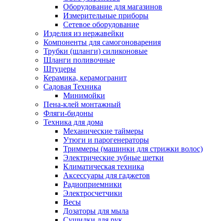
Оборудование для магазинов
Измерительные приборы
Сетевое оборудование
Изделия из нержавейки
Компоненты для самогоноварения
Трубки (шланги) силиконовые
Шланги поливочные
Штуцеры
Керамика, керамогранит
Садовая Техника
Минимойки
Пена-клей монтажный
Фляги-бидоны
Техника для дома
Механические таймеры
Утюги и парогенераторы
Триммеры (машинки для стрижки волос)
Электрические зубные щетки
Климатическая техника
Аксессуары для гаджетов
Радиоприемники
Электросчетчики
Весы
Дозаторы для мыла
Сушилки для рук