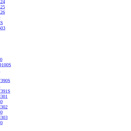
524
525
526
0
2S
503
0
D100S
2
F390S
3
F391S
M301
40
M302
50
M303
70