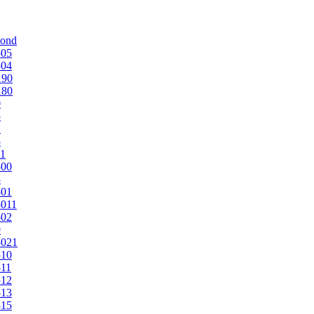
mond
505
504
190
180
0
5
1
5
1
500
3
501
011
502
9
5021
510
11
512
513
515