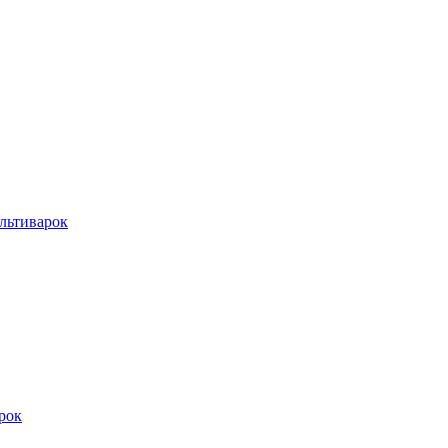
льтиварок
рок