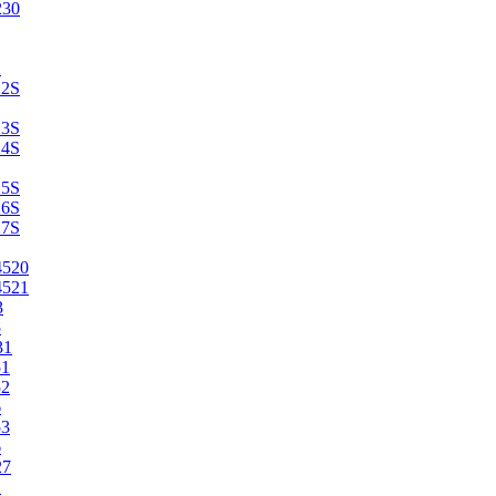
230
2
22S
23S
24S
25S
26S
27S
4520
4521
3
5
31
51
52
6
53
6
27
1