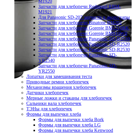
M1920
Запчасти для хлебопечи Redmond RBM-
M1921
Для Panasonic SD-207 запчасти и аксессуары
Запчасти для хлебопечи Binatone BM202
Запчасти для хлебопечи Gorenje BM1210BK
Запчасти для хлебопечи Gorenje BM910WII
Запчасти для хлебопечи Panasonic SD-B2510
Запчасти для хлебопечи Panasonic SD-R2520
Запчасти для хлебопечи Panasonic SD-R2530
Запчасти для хлебопечи Panasonic SD-
YR2540
Запчасти для хлебопечи Panasonic SD-
YR2550
Лопатки для замешивания теста
Приводные ремни хлебопечек
Механизмы вращения хлебопечек
Датчики хлебопечек
Мерные ложки и стаканы для хлебопечек
Сальники вала хлебопечек
ТЭНы для хлебопечек
Формы для выпечки хлеба
Формы для выпечки хлеба Bork
Формы для выпечки хлеба LG
Формы для выпечки хлеба Kenwood