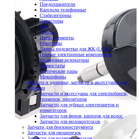
Предохранители
Капсюли телефонные
Стабилитроны
Варисторы
Реле
Диоды
Пьезо элементы
Резисторы
Лампы подсветки для ЖК (LCD)
Прочие электронные компоненты
Кварцевые резонаторы
Термостаты
Оптические пары
Микрофоны
Красота и здоровье, запчасти и аксессуары для
техники
Запчасти и аксессуары для электробритв,
тримеров, эпиляторов
Запчасти для зубных электрощеток и
ирригаторов
Запчасти для фенов, щипцов для волос
Запчасти для молокоотсосов
Запчати для бензоинструмента
Запчасти для овощерезок
Запчасти для водяных насосов