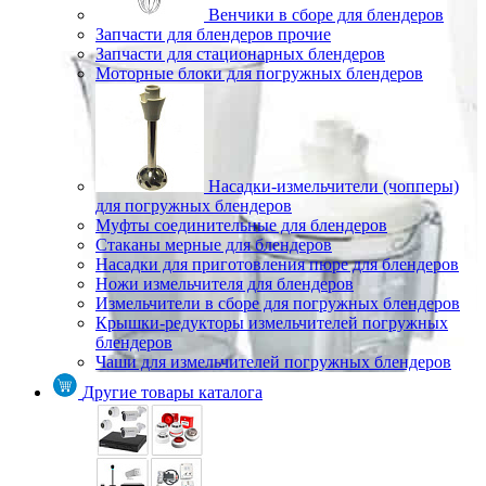
Венчики в сборе для блендеров
Запчасти для блендеров прочие
Запчасти для стационарных блендеров
Моторные блоки для погружных блендеров
Насадки-измельчители (чопперы)
для погружных блендеров
Муфты соединительные для блендеров
Стаканы мерные для блендеров
Насадки для приготовления пюре для блендеров
Ножи измельчителя для блендеров
Измельчители в сборе для погружных блендеров
Крышки-редукторы измельчителей погружных
блендеров
Чаши для измельчителей погружных блендеров
Другие товары каталога