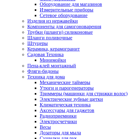
Оборудование для магазинов
Измерительные приборы
Сетевое оборудование
Изделия из нержавейки
Компоненты для самогоноварения
Трубки (шланги) силиконовые
Шланги поливочные
Штуцеры
Керамика, керамогранит
Садовая Техника
Минимойки
Пена-клей монтажный
Фляги-бидоны
Техника для дома
Механические таймеры
Утюги и парогенераторы
Триммеры (машинки для стрижки волос)
Электрические зубные щетки
Климатическая техника
Аксессуары для гаджетов
Радиоприемники
Электросчетчики
Весы
Дозаторы для мыла
Сушилки для рук