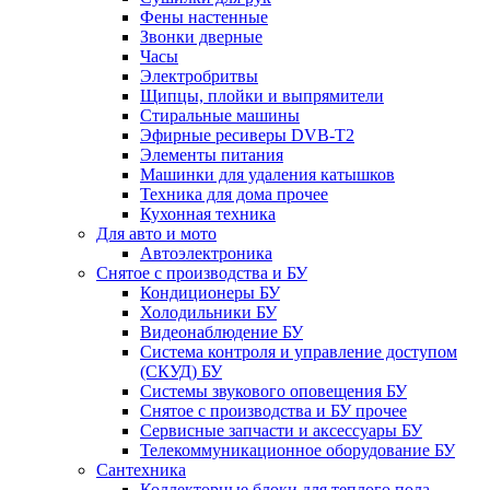
Фены настенные
Звонки дверные
Часы
Электробритвы
Щипцы, плойки и выпрямители
Стиральные машины
Эфирные ресиверы DVB-T2
Элементы питания
Машинки для удаления катышков
Техника для дома прочее
Кухонная техника
Для авто и мото
Автоэлектроника
Снятое с производства и БУ
Кондиционеры БУ
Холодильники БУ
Видеонаблюдение БУ
Система контроля и управление доступом
(СКУД) БУ
Системы звукового оповещения БУ
Снятое с производства и БУ прочее
Сервисные запчасти и аксессуары БУ
Телекоммуникационное оборудование БУ
Сантехника
Коллекторные блоки для теплого пола