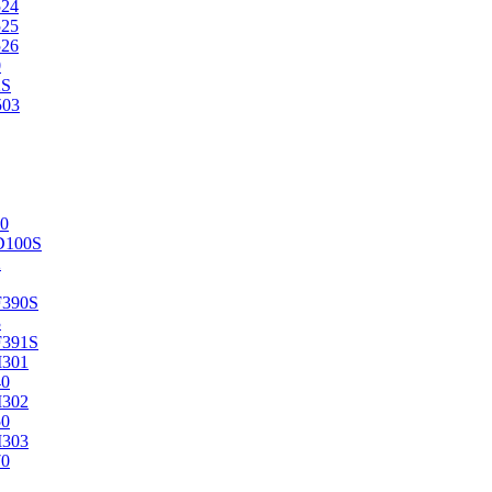
524
525
526
0
2S
503
0
D100S
2
F390S
3
F391S
M301
40
M302
50
M303
70