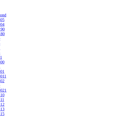
mond
505
504
190
180
0
5
1
5
1
500
3
501
011
502
9
5021
510
11
512
513
515