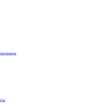
льтиварок
рок