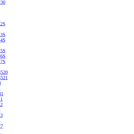
230
2
22S
23S
24S
25S
26S
27S
4520
4521
3
5
31
51
52
6
53
6
27
1