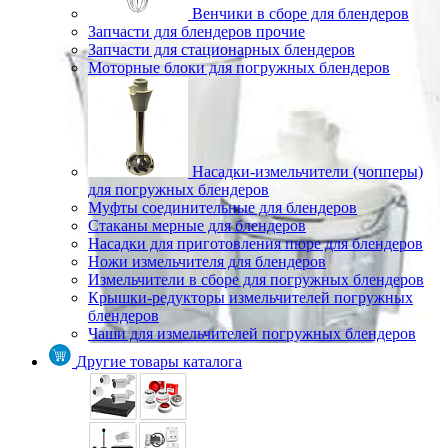
Венчики в сборе для блендеров
Запчасти для блендеров прочие
Запчасти для стационарных блендеров
Моторные блоки для погружных блендеров
Насадки-измельчители (чопперы)
для погружных блендеров
Муфты соединительные для блендеров
Стаканы мерные для блендеров
Насадки для приготовления пюре для блендеров
Ножи измельчителя для блендеров
Измельчители в сборе для погружных блендеров
Крышки-редукторы измельчителей погружных
блендеров
Чаши для измельчителей погружных блендеров
Другие товары каталога