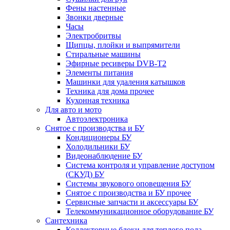
Фены настенные
Звонки дверные
Часы
Электробритвы
Щипцы, плойки и выпрямители
Стиральные машины
Эфирные ресиверы DVB-T2
Элементы питания
Машинки для удаления катышков
Техника для дома прочее
Кухонная техника
Для авто и мото
Автоэлектроника
Снятое с производства и БУ
Кондиционеры БУ
Холодильники БУ
Видеонаблюдение БУ
Система контроля и управление доступом
(СКУД) БУ
Системы звукового оповещения БУ
Снятое с производства и БУ прочее
Сервисные запчасти и аксессуары БУ
Телекоммуникационное оборудование БУ
Сантехника
Коллекторные блоки для теплого пола