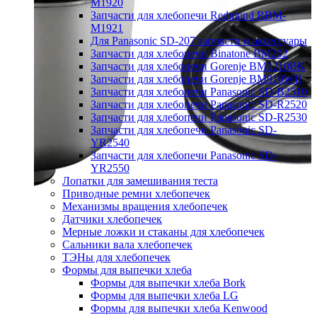
M1920
Запчасти для хлебопечи Redmond RBM-
M1921
Для Panasonic SD-207 запчасти и аксессуары
Запчасти для хлебопечи Binatone BM202
Запчасти для хлебопечи Gorenje BM1210BK
Запчасти для хлебопечи Gorenje BM910WII
Запчасти для хлебопечи Panasonic SD-B2510
Запчасти для хлебопечи Panasonic SD-R2520
Запчасти для хлебопечи Panasonic SD-R2530
Запчасти для хлебопечи Panasonic SD-
YR2540
Запчасти для хлебопечи Panasonic SD-
YR2550
Лопатки для замешивания теста
Приводные ремни хлебопечек
Механизмы вращения хлебопечек
Датчики хлебопечек
Мерные ложки и стаканы для хлебопечек
Сальники вала хлебопечек
ТЭНы для хлебопечек
Формы для выпечки хлеба
Формы для выпечки хлеба Bork
Формы для выпечки хлеба LG
Формы для выпечки хлеба Kenwood