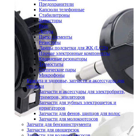
Предохранители
Капсюли телефонные
Стабилитроны
Варисторы
Реле
Диоды
Пьезо элементы
Резисторы
Лампы подсветки для ЖК (LCD)
Прочие электронные компоненты
Кварцевые резонаторы
Термостаты
Оптические пары
Микрофоны
Красота и здоровье, запчасти и аксессуары для
техники
Запчасти и аксессуары для электробритв,
тримеров, эпиляторов
Запчасти для зубных электрощеток и
ирригаторов
Запчасти для фенов, щипцов для волос
Запчасти для молокоотсосов
Запчати для бензоинструмента
Запчасти для овощерезок
Запчасти для водяных насосов