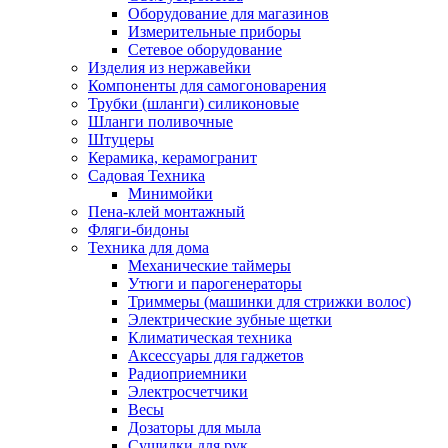
Оборудование для магазинов
Измерительные приборы
Сетевое оборудование
Изделия из нержавейки
Компоненты для самогоноварения
Трубки (шланги) силиконовые
Шланги поливочные
Штуцеры
Керамика, керамогранит
Садовая Техника
Минимойки
Пена-клей монтажный
Фляги-бидоны
Техника для дома
Механические таймеры
Утюги и парогенераторы
Триммеры (машинки для стрижки волос)
Электрические зубные щетки
Климатическая техника
Аксессуары для гаджетов
Радиоприемники
Электросчетчики
Весы
Дозаторы для мыла
Сушилки для рук