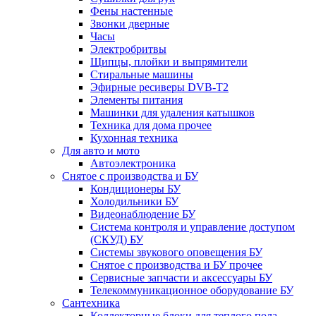
Фены настенные
Звонки дверные
Часы
Электробритвы
Щипцы, плойки и выпрямители
Стиральные машины
Эфирные ресиверы DVB-T2
Элементы питания
Машинки для удаления катышков
Техника для дома прочее
Кухонная техника
Для авто и мото
Автоэлектроника
Снятое с производства и БУ
Кондиционеры БУ
Холодильники БУ
Видеонаблюдение БУ
Система контроля и управление доступом
(СКУД) БУ
Системы звукового оповещения БУ
Снятое с производства и БУ прочее
Сервисные запчасти и аксессуары БУ
Телекоммуникационное оборудование БУ
Сантехника
Коллекторные блоки для теплого пола