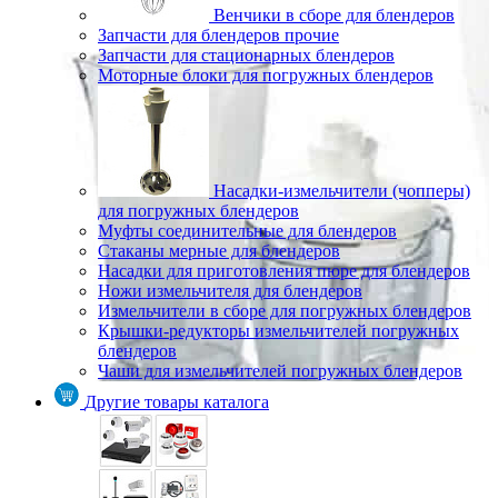
Венчики в сборе для блендеров
Запчасти для блендеров прочие
Запчасти для стационарных блендеров
Моторные блоки для погружных блендеров
Насадки-измельчители (чопперы)
для погружных блендеров
Муфты соединительные для блендеров
Стаканы мерные для блендеров
Насадки для приготовления пюре для блендеров
Ножи измельчителя для блендеров
Измельчители в сборе для погружных блендеров
Крышки-редукторы измельчителей погружных
блендеров
Чаши для измельчителей погружных блендеров
Другие товары каталога