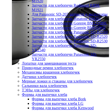
M1920
Запчасти для хлебопечи Redmond RBM-
M1921
Для Panasonic SD-207 запчасти и аксессуары
Запчасти для хлебопечи Binatone BM202
Запчасти для хлебопечи Gorenje BM1210BK
Запчасти для хлебопечи Gorenje BM910WII
Запчасти для хлебопечи Panasonic SD-B2510
Запчасти для хлебопечи Panasonic SD-R2520
Запчасти для хлебопечи Panasonic SD-R2530
Запчасти для хлебопечи Panasonic SD-
YR2540
Запчасти для хлебопечи Panasonic SD-
YR2550
Лопатки для замешивания теста
Приводные ремни хлебопечек
Механизмы вращения хлебопечек
Датчики хлебопечек
Мерные ложки и стаканы для хлебопечек
Сальники вала хлебопечек
ТЭНы для хлебопечек
Формы для выпечки хлеба
Формы для выпечки хлеба Bork
Формы для выпечки хлеба LG
Формы для выпечки хлеба Kenwood