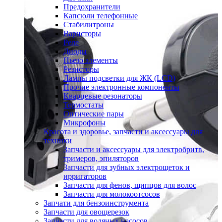
Предохранители
Капсюли телефонные
Стабилитроны
Варисторы
Реле
Диоды
Пьезо элементы
Резисторы
Лампы подсветки для ЖК (LCD)
Прочие электронные компоненты
Кварцевые резонаторы
Термостаты
Оптические пары
Микрофоны
Красота и здоровье, запчасти и аксессуары для
техники
Запчасти и аксессуары для электробритв,
тримеров, эпиляторов
Запчасти для зубных электрощеток и
ирригаторов
Запчасти для фенов, щипцов для волос
Запчасти для молокоотсосов
Запчати для бензоинструмента
Запчасти для овощерезок
Запчасти для водяных насосов