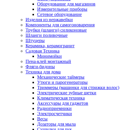
Оборудование для магазинов
Измерительные приборы
Сетевое оборудование
Изделия из нержавейки
Компоненты для самогоноварения
Трубки (шланги) силиконовые
Шланги поливочные
Штуцеры
Керамика, керамогранит
Садовая Техника
Минимойки
Пена-клей монтажный
Фляги-бидоны
Техника для дома
Механические таймеры
Утюги и парогенераторы
Триммеры (машинки для стрижки волос)
Электрические зубные щетки
Климатическая техника
Аксессуары для гаджетов
Радиоприемники
Электросчетчики
Весы
Дозаторы для мыла
Сушилки для рук