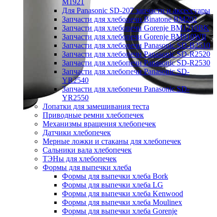
M1921
Для Panasonic SD-207 запчасти и аксессуары
Запчасти для хлебопечи Binatone BM202
Запчасти для хлебопечи Gorenje BM1210BK
Запчасти для хлебопечи Gorenje BM910WII
Запчасти для хлебопечи Panasonic SD-B2510
Запчасти для хлебопечи Panasonic SD-R2520
Запчасти для хлебопечи Panasonic SD-R2530
Запчасти для хлебопечи Panasonic SD-
YR2540
Запчасти для хлебопечи Panasonic SD-
YR2550
Лопатки для замешивания теста
Приводные ремни хлебопечек
Механизмы вращения хлебопечек
Датчики хлебопечек
Мерные ложки и стаканы для хлебопечек
Сальники вала хлебопечек
ТЭНы для хлебопечек
Формы для выпечки хлеба
Формы для выпечки хлеба Bork
Формы для выпечки хлеба LG
Формы для выпечки хлеба Kenwood
Формы для выпечки хлеба Moulinex
Формы для выпечки хлеба Gorenje