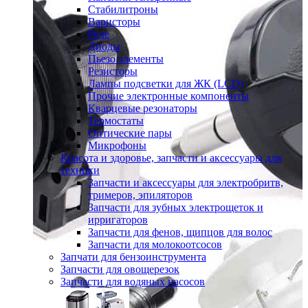
Стабилитроны
Варисторы
Реле
Диоды
Пьезо элементы
Резисторы
Лампы подсветки для ЖК (LCD)
Прочие электронные компоненты
Кварцевые резонаторы
Термостаты
Оптические пары
Микрофоны
Красота и здоровье, запчасти и аксессуары для
техники
Запчасти и аксессуары для электробритв,
тримеров, эпиляторов
Запчасти для зубных электрощеток и
ирригаторов
Запчасти для фенов, щипцов для волос
Запчасти для молокоотсосов
Запчати для бензоинструмента
Запчасти для овощерезок
Запчасти для водяных насосов