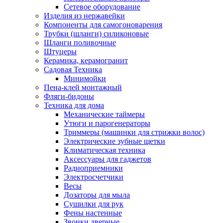
Сетевое оборудование
Изделия из нержавейки
Компоненты для самогоноварения
Трубки (шланги) силиконовые
Шланги поливочные
Штуцеры
Керамика, керамогранит
Садовая Техника
Минимойки
Пена-клей монтажный
Фляги-бидоны
Техника для дома
Механические таймеры
Утюги и парогенераторы
Триммеры (машинки для стрижки волос)
Электрические зубные щетки
Климатическая техника
Аксессуары для гаджетов
Радиоприемники
Электросчетчики
Весы
Дозаторы для мыла
Сушилки для рук
Фены настенные
Звонки дверные