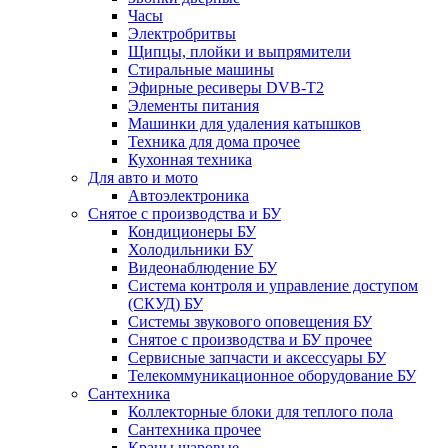
Часы
Электробритвы
Щипцы, плойки и выпрямители
Стиральные машины
Эфирные ресиверы DVB-T2
Элементы питания
Машинки для удаления катышков
Техника для дома прочее
Кухонная техника
Для авто и мото
Автоэлектроника
Снятое с производства и БУ
Кондиционеры БУ
Холодильники БУ
Видеонаблюдение БУ
Система контроля и управление доступом
(СКУД) БУ
Системы звукового оповещения БУ
Снятое с производства и БУ прочее
Сервисные запчасти и аксессуары БУ
Телекоммуникационное оборудование БУ
Сантехника
Коллекторные блоки для теплого пола
Сантехника прочее
Краны шаровые