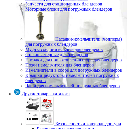
Запчасти для стационарных блендеров
Моторные блоки для погружных блендеров
Насадки-измельчители (чопперы)
для погружных блендеров
Муфты соединительные для блендеров
Стаканы мерные для блендеров
Насадки для приготовления пюре для блендеров
Ножи измельчителя для блендеров
Измельчители в сборе для погружных блендеров
Крышки-редукторы измельчителей погружных
блендеров
Чаши для измельчителей погружных блендеров
Другие товары каталога
Безопасность и контроль доступа
Беспроводные сигнализации