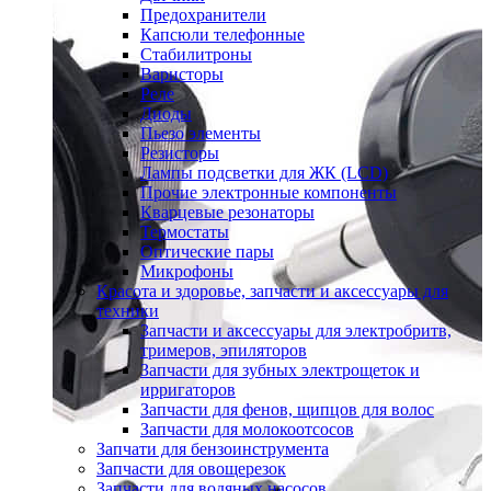
Предохранители
Капсюли телефонные
Стабилитроны
Варисторы
Реле
Диоды
Пьезо элементы
Резисторы
Лампы подсветки для ЖК (LCD)
Прочие электронные компоненты
Кварцевые резонаторы
Термостаты
Оптические пары
Микрофоны
Красота и здоровье, запчасти и аксессуары для
техники
Запчасти и аксессуары для электробритв,
тримеров, эпиляторов
Запчасти для зубных электрощеток и
ирригаторов
Запчасти для фенов, щипцов для волос
Запчасти для молокоотсосов
Запчати для бензоинструмента
Запчасти для овощерезок
Запчасти для водяных насосов