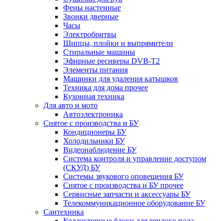
Фены настенные
Звонки дверные
Часы
Электробритвы
Щипцы, плойки и выпрямители
Стиральные машины
Эфирные ресиверы DVB-T2
Элементы питания
Машинки для удаления катышков
Техника для дома прочее
Кухонная техника
Для авто и мото
Автоэлектроника
Снятое с производства и БУ
Кондиционеры БУ
Холодильники БУ
Видеонаблюдение БУ
Система контроля и управление доступом
(СКУД) БУ
Системы звукового оповещения БУ
Снятое с производства и БУ прочее
Сервисные запчасти и аксессуары БУ
Телекоммуникационное оборудование БУ
Сантехника
Коллекторные блоки для теплого пола