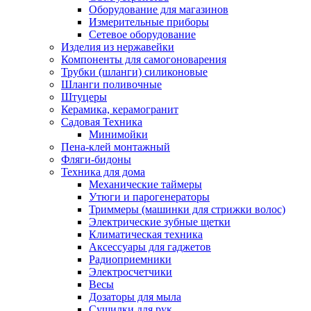
Оборудование для магазинов
Измерительные приборы
Сетевое оборудование
Изделия из нержавейки
Компоненты для самогоноварения
Трубки (шланги) силиконовые
Шланги поливочные
Штуцеры
Керамика, керамогранит
Садовая Техника
Минимойки
Пена-клей монтажный
Фляги-бидоны
Техника для дома
Механические таймеры
Утюги и парогенераторы
Триммеры (машинки для стрижки волос)
Электрические зубные щетки
Климатическая техника
Аксессуары для гаджетов
Радиоприемники
Электросчетчики
Весы
Дозаторы для мыла
Сушилки для рук