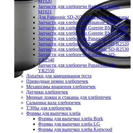
M1920
Запчасти для хлебопечи Redmond RBM-
M1921
Для Panasonic SD-207 запчасти и аксессуары
Запчасти для хлебопечи Binatone BM202
Запчасти для хлебопечи Gorenje BM1210BK
Запчасти для хлебопечи Gorenje BM910WII
Запчасти для хлебопечи Panasonic SD-B2510
Запчасти для хлебопечи Panasonic SD-R2520
Запчасти для хлебопечи Panasonic SD-R2530
Запчасти для хлебопечи Panasonic SD-
YR2540
Запчасти для хлебопечи Panasonic SD-
YR2550
Лопатки для замешивания теста
Приводные ремни хлебопечек
Механизмы вращения хлебопечек
Датчики хлебопечек
Мерные ложки и стаканы для хлебопечек
Сальники вала хлебопечек
ТЭНы для хлебопечек
Формы для выпечки хлеба
Формы для выпечки хлеба Bork
Формы для выпечки хлеба LG
Формы для выпечки хлеба Kenwood