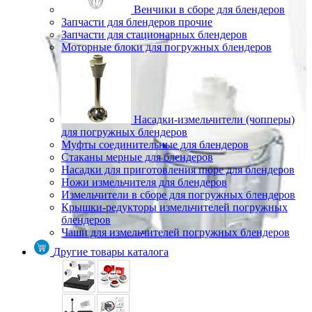
Венчики в сборе для блендеров
Запчасти для блендеров прочие
Запчасти для стационарных блендеров
Моторные блоки для погружных блендеров
Насадки-измельчители (чопперы)
для погружных блендеров
Муфты соединительные для блендеров
Стаканы мерные для блендеров
Насадки для приготовления пюре для блендеров
Ножи измельчителя для блендеров
Измельчители в сборе для погружных блендеров
Крышки-редукторы измельчителей погружных
блендеров
Чаши для измельчителей погружных блендеров
Другие товары каталога