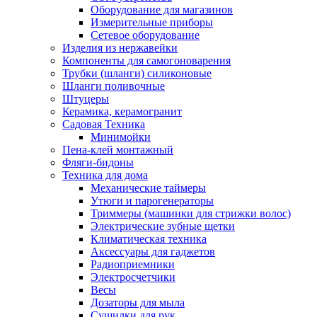
Оборудование для магазинов
Измерительные приборы
Сетевое оборудование
Изделия из нержавейки
Компоненты для самогоноварения
Трубки (шланги) силиконовые
Шланги поливочные
Штуцеры
Керамика, керамогранит
Садовая Техника
Минимойки
Пена-клей монтажный
Фляги-бидоны
Техника для дома
Механические таймеры
Утюги и парогенераторы
Триммеры (машинки для стрижки волос)
Электрические зубные щетки
Климатическая техника
Аксессуары для гаджетов
Радиоприемники
Электросчетчики
Весы
Дозаторы для мыла
Сушилки для рук