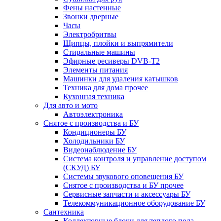
Фены настенные
Звонки дверные
Часы
Электробритвы
Щипцы, плойки и выпрямители
Стиральные машины
Эфирные ресиверы DVB-T2
Элементы питания
Машинки для удаления катышков
Техника для дома прочее
Кухонная техника
Для авто и мото
Автоэлектроника
Снятое с производства и БУ
Кондиционеры БУ
Холодильники БУ
Видеонаблюдение БУ
Система контроля и управление доступом
(СКУД) БУ
Системы звукового оповещения БУ
Снятое с производства и БУ прочее
Сервисные запчасти и аксессуары БУ
Телекоммуникационное оборудование БУ
Сантехника
Коллекторные блоки для теплого пола