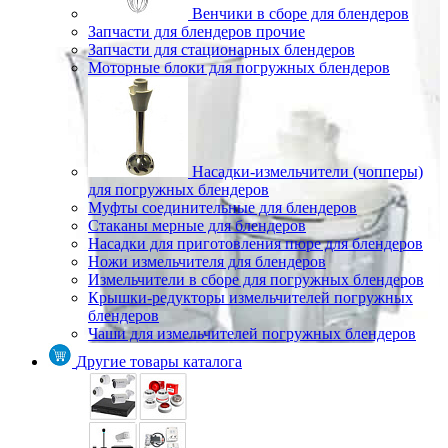
Венчики в сборе для блендеров
Запчасти для блендеров прочие
Запчасти для стационарных блендеров
Моторные блоки для погружных блендеров
Насадки-измельчители (чопперы)
для погружных блендеров
Муфты соединительные для блендеров
Стаканы мерные для блендеров
Насадки для приготовления пюре для блендеров
Ножи измельчителя для блендеров
Измельчители в сборе для погружных блендеров
Крышки-редукторы измельчителей погружных
блендеров
Чаши для измельчителей погружных блендеров
Другие товары каталога