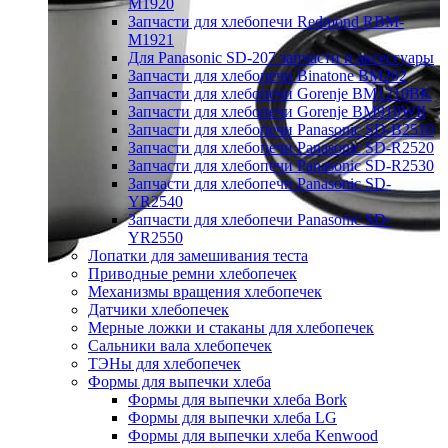
M1920
Запчасти для хлебопечи Redmond RBM-
M1921
Для Panasonic SD-207 запчасти и аксессуары
Запчасти для хлебопечи Binatone BM202
Запчасти для хлебопечи Gorenje BM1210BK
Запчасти для хлебопечи Gorenje BM910WII
Запчасти для хлебопечи Panasonic SD-B2510
Запчасти для хлебопечи Panasonic SD-R2520
Запчасти для хлебопечи Panasonic SD-R2530
Запчасти для хлебопечи Panasonic SD-
YR2540
Запчасти для хлебопечи Panasonic SD-
YR2550
Лопатки для замешивания теста
Приводные ремни хлебопечек
Механизмы вращения хлебопечек
Датчики хлебопечек
Мерные ложки и стаканы для хлебопечек
Сальники вала хлебопечек
ТЭНы для хлебопечек
Формы для выпечки хлеба
Формы для выпечки хлеба Bork
Формы для выпечки хлеба LG
Формы для выпечки хлеба Kenwood