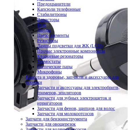
Предохранители
Капсюли телефонные
Стабилитроны
Варисторы
Реле
Диоды
Пьезо элементы
Резисторы
Лампы подсветки для ЖК (LCD)
Прочие электронные компоненты
Кварцевые резонаторы
Термостаты
Оптические пары
Микрофоны
Красота и здоровье, запчасти и аксессуары для
техники
Запчасти и аксессуары для электробритв,
тримеров, эпиляторов
Запчасти для зубных электрощеток и
ирригаторов
Запчасти для фенов, щипцов для волос
Запчасти для молокоотсосов
Запчати для бензоинструмента
Запчасти для овощерезок
Запчасти для водяных насосов