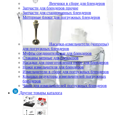
Венчики в сборе для блендеров
Запчасти для блендеров прочие
Запчасти для стационарных блендеров
Моторные блоки для погружных блендеров
Насадки-измельчители (чопперы)
для погружных блендеров
Муфты соединительные для блендеров
Стаканы мерные для блендеров
Насадки для приготовления пюре для блендеров
Ножи измельчителя для блендеров
Измельчители в сборе для погружных блендеров
Крышки-редукторы измельчителей погружных
блендеров
Чаши для измельчителей погружных блендеров
Другие товары каталога