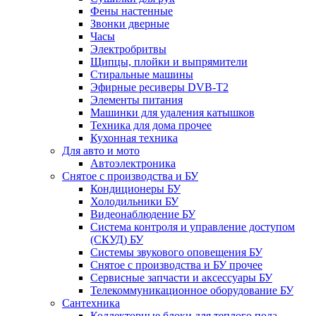
Фены настенные
Звонки дверные
Часы
Электробритвы
Щипцы, плойки и выпрямители
Стиральные машины
Эфирные ресиверы DVB-T2
Элементы питания
Машинки для удаления катышков
Техника для дома прочее
Кухонная техника
Для авто и мото
Автоэлектроника
Снятое с производства и БУ
Кондиционеры БУ
Холодильники БУ
Видеонаблюдение БУ
Система контроля и управление доступом
(СКУД) БУ
Системы звукового оповещения БУ
Снятое с производства и БУ прочее
Сервисные запчасти и аксессуары БУ
Телекоммуникационное оборудование БУ
Сантехника
Коллекторные блоки для теплого пола