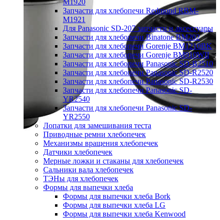
M1920
Запчасти для хлебопечи Redmond RBM-
M1921
Для Panasonic SD-207 запчасти и аксессуары
Запчасти для хлебопечи Binatone BM202
Запчасти для хлебопечи Gorenje BM1210BK
Запчасти для хлебопечи Gorenje BM910WII
Запчасти для хлебопечи Panasonic SD-B2510
Запчасти для хлебопечи Panasonic SD-R2520
Запчасти для хлебопечи Panasonic SD-R2530
Запчасти для хлебопечи Panasonic SD-
YR2540
Запчасти для хлебопечи Panasonic SD-
YR2550
Лопатки для замешивания теста
Приводные ремни хлебопечек
Механизмы вращения хлебопечек
Датчики хлебопечек
Мерные ложки и стаканы для хлебопечек
Сальники вала хлебопечек
ТЭНы для хлебопечек
Формы для выпечки хлеба
Формы для выпечки хлеба Bork
Формы для выпечки хлеба LG
Формы для выпечки хлеба Kenwood