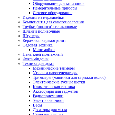
Оборудование для магазинов
Измерительные приборы
Сетевое оборудование
Изделия из нержавейки
Компоненты для самогоноварения
Трубки (шланги) силиконовые
Шланги поливочные
Штуцеры
Керамика, керамогранит
Садовая Техника
Минимойки
Пена-клей монтажный
Фляги-бидоны
Техника для дома
Механические таймеры
Утюги и парогенераторы
Триммеры (машинки для стрижки волос)
Электрические зубные щетки
Климатическая техника
Аксессуары для гаджетов
Радиоприемники
Электросчетчики
Весы
Дозаторы для мыла
Сушилки для рук