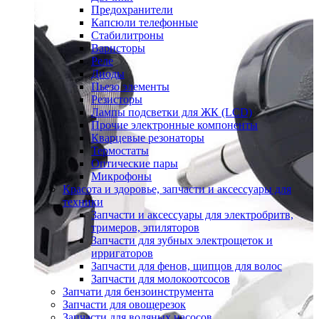
Предохранители
Капсюли телефонные
Стабилитроны
Варисторы
Реле
Диоды
Пьезо элементы
Резисторы
Лампы подсветки для ЖК (LCD)
Прочие электронные компоненты
Кварцевые резонаторы
Термостаты
Оптические пары
Микрофоны
Красота и здоровье, запчасти и аксессуары для
техники
Запчасти и аксессуары для электробритв,
тримеров, эпиляторов
Запчасти для зубных электрощеток и
ирригаторов
Запчасти для фенов, щипцов для волос
Запчасти для молокоотсосов
Запчати для бензоинструмента
Запчасти для овощерезок
Запчасти для водяных насосов