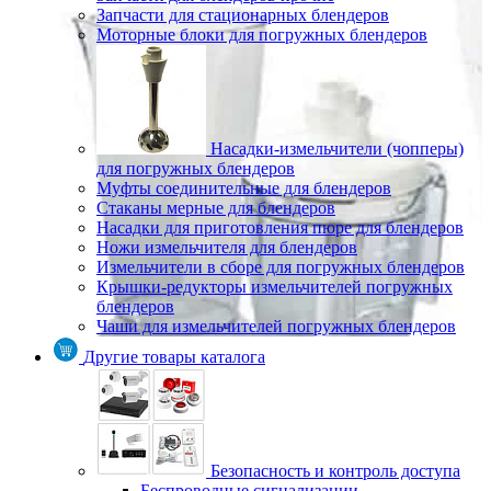
Запчасти для стационарных блендеров
Моторные блоки для погружных блендеров
Насадки-измельчители (чопперы)
для погружных блендеров
Муфты соединительные для блендеров
Стаканы мерные для блендеров
Насадки для приготовления пюре для блендеров
Ножи измельчителя для блендеров
Измельчители в сборе для погружных блендеров
Крышки-редукторы измельчителей погружных
блендеров
Чаши для измельчителей погружных блендеров
Другие товары каталога
Безопасность и контроль доступа
Беспроводные сигнализации