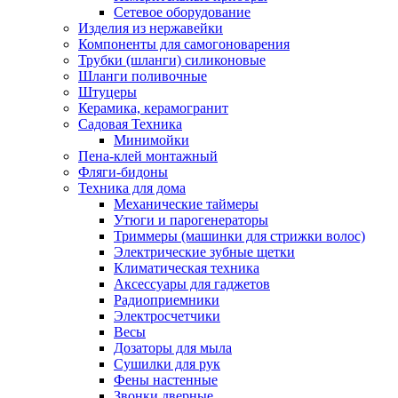
Сетевое оборудование
Изделия из нержавейки
Компоненты для самогоноварения
Трубки (шланги) силиконовые
Шланги поливочные
Штуцеры
Керамика, керамогранит
Садовая Техника
Минимойки
Пена-клей монтажный
Фляги-бидоны
Техника для дома
Механические таймеры
Утюги и парогенераторы
Триммеры (машинки для стрижки волос)
Электрические зубные щетки
Климатическая техника
Аксессуары для гаджетов
Радиоприемники
Электросчетчики
Весы
Дозаторы для мыла
Сушилки для рук
Фены настенные
Звонки дверные