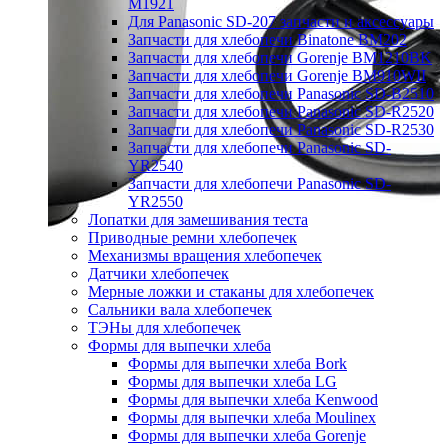
M1921
Для Panasonic SD-207 запчасти и аксессуары
Запчасти для хлебопечи Binatone BM202
Запчасти для хлебопечи Gorenje BM1210BK
Запчасти для хлебопечи Gorenje BM910WII
Запчасти для хлебопечи Panasonic SD-B2510
Запчасти для хлебопечи Panasonic SD-R2520
Запчасти для хлебопечи Panasonic SD-R2530
Запчасти для хлебопечи Panasonic SD-
YR2540
Запчасти для хлебопечи Panasonic SD-
YR2550
Лопатки для замешивания теста
Приводные ремни хлебопечек
Механизмы вращения хлебопечек
Датчики хлебопечек
Мерные ложки и стаканы для хлебопечек
Сальники вала хлебопечек
ТЭНы для хлебопечек
Формы для выпечки хлеба
Формы для выпечки хлеба Bork
Формы для выпечки хлеба LG
Формы для выпечки хлеба Kenwood
Формы для выпечки хлеба Moulinex
Формы для выпечки хлеба Gorenje