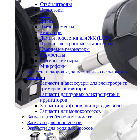
Стабилитроны
Варисторы
Реле
Диоды
Пьезо элементы
Резисторы
Лампы подсветки для ЖК (LCD)
Прочие электронные компоненты
Кварцевые резонаторы
Термостаты
Оптические пары
Микрофоны
Красота и здоровье, запчасти и аксессуары для
техники
Запчасти и аксессуары для электробритв,
тримеров, эпиляторов
Запчасти для зубных электрощеток и
ирригаторов
Запчасти для фенов, щипцов для волос
Запчасти для молокоотсосов
Запчати для бензоинструмента
Запчасти для овощерезок
Запчасти для водяных насосов