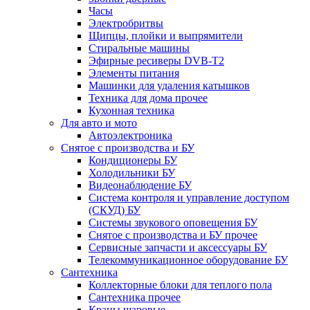
Часы
Электробритвы
Щипцы, плойки и выпрямители
Стиральные машины
Эфирные ресиверы DVB-T2
Элементы питания
Машинки для удаления катышков
Техника для дома прочее
Кухонная техника
Для авто и мото
Автоэлектроника
Снятое с производства и БУ
Кондиционеры БУ
Холодильники БУ
Видеонаблюдение БУ
Система контроля и управление доступом
(СКУД) БУ
Системы звукового оповещения БУ
Снятое с производства и БУ прочее
Сервисные запчасти и аксессуары БУ
Телекоммуникационное оборудование БУ
Сантехника
Коллекторные блоки для теплого пола
Сантехника прочее
Краны шаровые