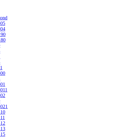
mond
505
504
190
180
0
5
1
5
1
500
3
501
011
502
9
5021
510
11
512
513
515