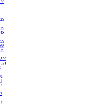
230
2
22S
23S
24S
25S
26S
27S
4520
4521
3
5
31
51
52
6
53
6
27
1