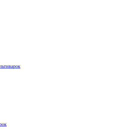
льтиварок
рок