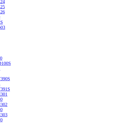
524
525
526
0
2S
503
0
D100S
2
F390S
3
F391S
M301
40
M302
50
M303
70