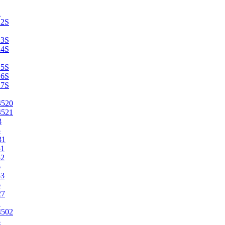
2
22S
23S
24S
25S
26S
27S
4520
4521
3
5
31
51
52
6
53
6
27
1
4502
4