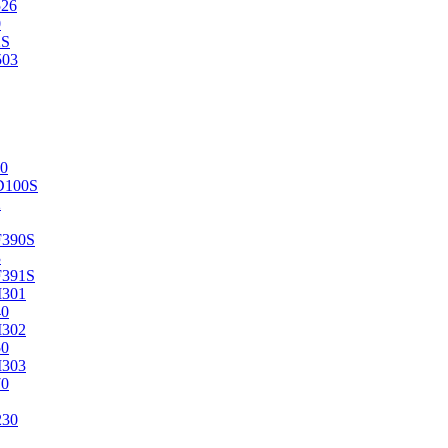
526
0
2S
503
0
D100S
2
F390S
3
F391S
M301
40
M302
50
M303
70
230