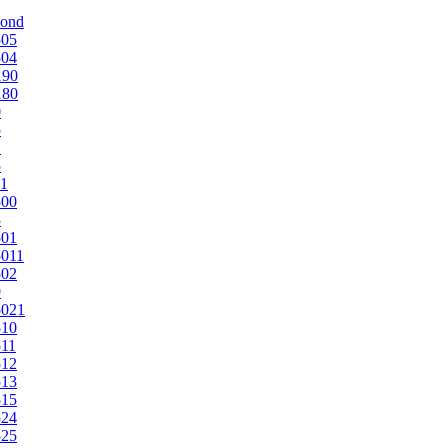
mond
505
504
190
180
0
5
1
5
1
500
3
501
011
502
9
5021
510
11
512
513
515
524
525