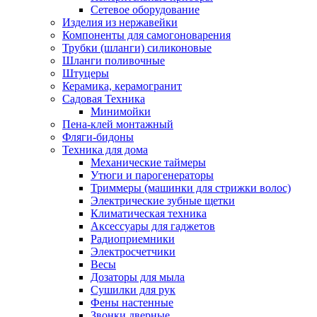
Сетевое оборудование
Изделия из нержавейки
Компоненты для самогоноварения
Трубки (шланги) силиконовые
Шланги поливочные
Штуцеры
Керамика, керамогранит
Садовая Техника
Минимойки
Пена-клей монтажный
Фляги-бидоны
Техника для дома
Механические таймеры
Утюги и парогенераторы
Триммеры (машинки для стрижки волос)
Электрические зубные щетки
Климатическая техника
Аксессуары для гаджетов
Радиоприемники
Электросчетчики
Весы
Дозаторы для мыла
Сушилки для рук
Фены настенные
Звонки дверные