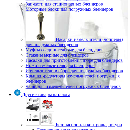
Запчасти для стационарных блендеров
Моторные блоки для погружных блендеров
Насадки-измельчители (чопперы)
для погружных блендеров
Муфты соединительные для блендеров
Стаканы мерные для блендеров
Насадки для приготовления пюре для блендеров
Ножи измельчителя для блендеров
Измельчители в сборе для погружных блендеров
Крышки-редукторы измельчителей погружных
блендеров
Чаши для измельчителей погружных блендеров
Другие товары каталога
Безопасность и контроль доступа
Беспроводные сигнализации