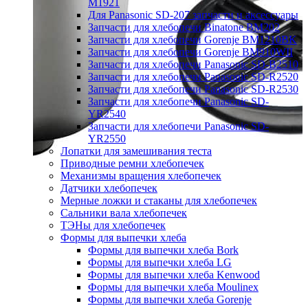
M1921
Для Panasonic SD-207 запчасти и аксессуары
Запчасти для хлебопечи Binatone BM202
Запчасти для хлебопечи Gorenje BM1210BK
Запчасти для хлебопечи Gorenje BM910WII
Запчасти для хлебопечи Panasonic SD-B2510
Запчасти для хлебопечи Panasonic SD-R2520
Запчасти для хлебопечи Panasonic SD-R2530
Запчасти для хлебопечи Panasonic SD-
YR2540
Запчасти для хлебопечи Panasonic SD-
YR2550
Лопатки для замешивания теста
Приводные ремни хлебопечек
Механизмы вращения хлебопечек
Датчики хлебопечек
Мерные ложки и стаканы для хлебопечек
Сальники вала хлебопечек
ТЭНы для хлебопечек
Формы для выпечки хлеба
Формы для выпечки хлеба Bork
Формы для выпечки хлеба LG
Формы для выпечки хлеба Kenwood
Формы для выпечки хлеба Moulinex
Формы для выпечки хлеба Gorenje