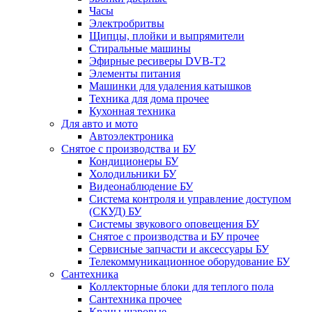
Часы
Электробритвы
Щипцы, плойки и выпрямители
Стиральные машины
Эфирные ресиверы DVB-T2
Элементы питания
Машинки для удаления катышков
Техника для дома прочее
Кухонная техника
Для авто и мото
Автоэлектроника
Снятое с производства и БУ
Кондиционеры БУ
Холодильники БУ
Видеонаблюдение БУ
Система контроля и управление доступом
(СКУД) БУ
Системы звукового оповещения БУ
Снятое с производства и БУ прочее
Сервисные запчасти и аксессуары БУ
Телекоммуникационное оборудование БУ
Сантехника
Коллекторные блоки для теплого пола
Сантехника прочее
Краны шаровые