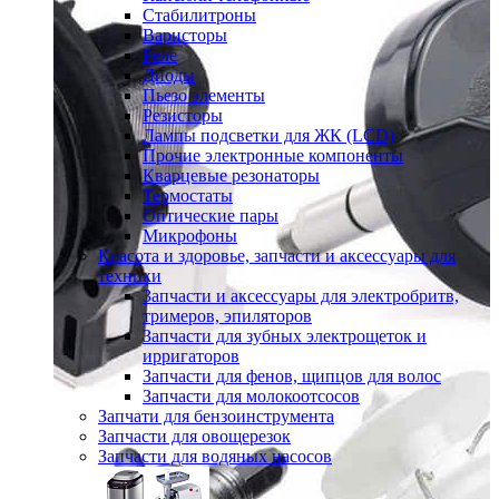
Стабилитроны
Варисторы
Реле
Диоды
Пьезо элементы
Резисторы
Лампы подсветки для ЖК (LCD)
Прочие электронные компоненты
Кварцевые резонаторы
Термостаты
Оптические пары
Микрофоны
Красота и здоровье, запчасти и аксессуары для
техники
Запчасти и аксессуары для электробритв,
тримеров, эпиляторов
Запчасти для зубных электрощеток и
ирригаторов
Запчасти для фенов, щипцов для волос
Запчасти для молокоотсосов
Запчати для бензоинструмента
Запчасти для овощерезок
Запчасти для водяных насосов