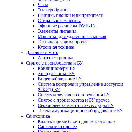
Часы
Электробритвы
Щипцы, плойки и выпрямители
Стиральные машины
Эфирные ресиверы DVB-T2
Элементы питания
Машинки для удаления катышков
Техника для дома прочее
Кухонная техника
Для авто и мото
Автоэлектроника
Снятое с производства и БУ
Кондиционеры БУ
Холодильники БУ
Видеонаблюдение БУ
Система контроля и управление доступом
(СКУД) БУ
Системы звукового оповещения БУ
Снятое с производства и БУ прочее
Сервисные запчасти и аксессуары БУ
Телекоммуникационное оборудование БУ
Сантехника
Коллекторные блоки для теплого пола
Сантехника прочее
Краны шаровые