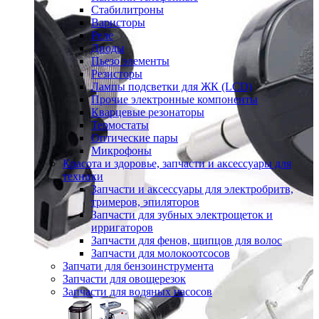
Стабилитроны
Варисторы
Реле
Диоды
Пьезо элементы
Резисторы
Лампы подсветки для ЖК (LCD)
Прочие электронные компоненты
Кварцевые резонаторы
Термостаты
Оптические пары
Микрофоны
Красота и здоровье, запчасти и аксессуары для
техники
Запчасти и аксессуары для электробритв,
тримеров, эпиляторов
Запчасти для зубных электрощеток и
ирригаторов
Запчасти для фенов, щипцов для волос
Запчасти для молокоотсосов
Запчати для бензоинструмента
Запчасти для овощерезок
Запчасти для водяных насосов