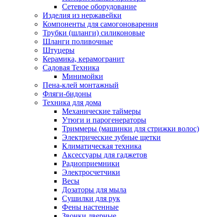
Сетевое оборудование
Изделия из нержавейки
Компоненты для самогоноварения
Трубки (шланги) силиконовые
Шланги поливочные
Штуцеры
Керамика, керамогранит
Садовая Техника
Минимойки
Пена-клей монтажный
Фляги-бидоны
Техника для дома
Механические таймеры
Утюги и парогенераторы
Триммеры (машинки для стрижки волос)
Электрические зубные щетки
Климатическая техника
Аксессуары для гаджетов
Радиоприемники
Электросчетчики
Весы
Дозаторы для мыла
Сушилки для рук
Фены настенные
Звонки дверные