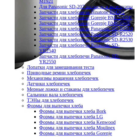
M1921
Для Panasonic SD-207 запчасти и аксессуары
Запчасти для хлебопечи Binatone BM202
Запчасти для хлебопечи Gorenje BM1210BK
Запчасти для хлебопечи Gorenje BM910WII
Запчасти для хлебопечи Panasonic SD-B2510
Запчасти для хлебопечи Panasonic SD-R2520
Запчасти для хлебопечи Panasonic SD-R2530
Запчасти для хлебопечи Panasonic SD-
YR2540
Запчасти для хлебопечи Panasonic SD-
YR2550
Лопатки для замешивания теста
Приводные ремни хлебопечек
Механизмы вращения хлебопечек
Датчики хлебопечек
Мерные ложки и стаканы для хлебопечек
Сальники вала хлебопечек
ТЭНы для хлебопечек
Формы для выпечки хлеба
Формы для выпечки хлеба Bork
Формы для выпечки хлеба LG
Формы для выпечки хлеба Kenwood
Формы для выпечки хлеба Moulinex
Формы для выпечки хлеба Gorenje