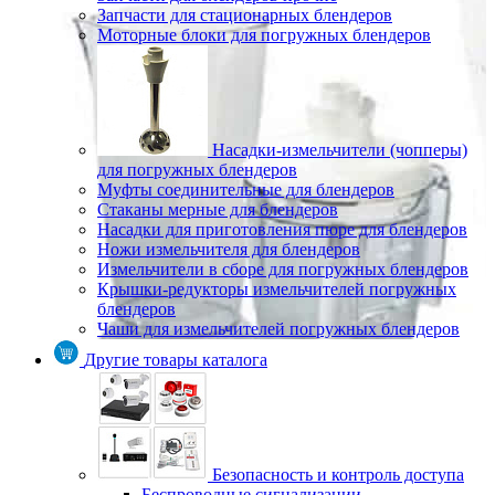
Запчасти для стационарных блендеров
Моторные блоки для погружных блендеров
Насадки-измельчители (чопперы)
для погружных блендеров
Муфты соединительные для блендеров
Стаканы мерные для блендеров
Насадки для приготовления пюре для блендеров
Ножи измельчителя для блендеров
Измельчители в сборе для погружных блендеров
Крышки-редукторы измельчителей погружных
блендеров
Чаши для измельчителей погружных блендеров
Другие товары каталога
Безопасность и контроль доступа
Беспроводные сигнализации