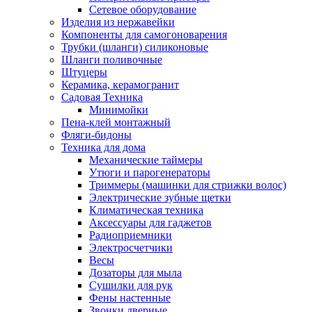
Сетевое оборудование
Изделия из нержавейки
Компоненты для самогоноварения
Трубки (шланги) силиконовые
Шланги поливочные
Штуцеры
Керамика, керамогранит
Садовая Техника
Минимойки
Пена-клей монтажный
Фляги-бидоны
Техника для дома
Механические таймеры
Утюги и парогенераторы
Триммеры (машинки для стрижки волос)
Электрические зубные щетки
Климатическая техника
Аксессуары для гаджетов
Радиоприемники
Электросчетчики
Весы
Дозаторы для мыла
Сушилки для рук
Фены настенные
Звонки дверные