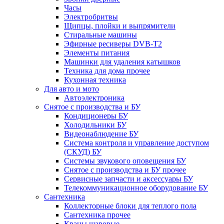
Часы
Электробритвы
Щипцы, плойки и выпрямители
Стиральные машины
Эфирные ресиверы DVB-T2
Элементы питания
Машинки для удаления катышков
Техника для дома прочее
Кухонная техника
Для авто и мото
Автоэлектроника
Снятое с производства и БУ
Кондиционеры БУ
Холодильники БУ
Видеонаблюдение БУ
Система контроля и управление доступом
(СКУД) БУ
Системы звукового оповещения БУ
Снятое с производства и БУ прочее
Сервисные запчасти и аксессуары БУ
Телекоммуникационное оборудование БУ
Сантехника
Коллекторные блоки для теплого пола
Сантехника прочее
Краны шаровые