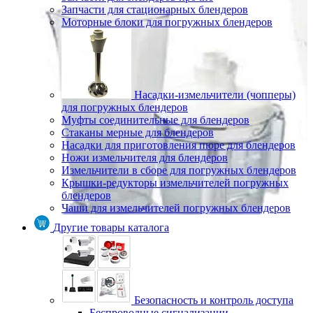
Запчасти для стационарных блендеров
Моторные блоки для погружных блендеров
Насадки-измельчители (чопперы)
для погружных блендеров
Муфты соединительные для блендеров
Стаканы мерные для блендеров
Насадки для приготовления пюре для блендеров
Ножи измельчителя для блендеров
Измельчители в сборе для погружных блендеров
Крышки-редукторы измельчителей погружных
блендеров
Чаши для измельчителей погружных блендеров
Другие товары каталога
Безопасность и контроль доступа
Беспроводные сигнализации