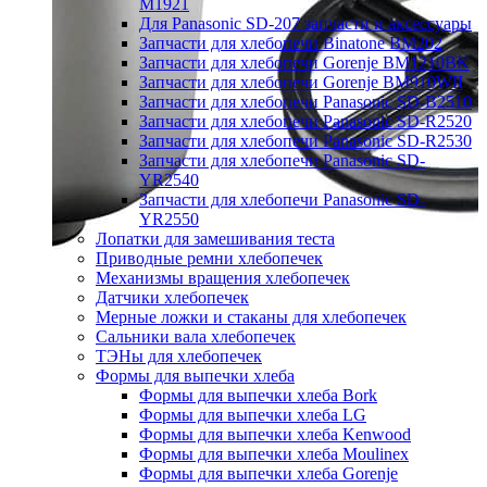
M1921
Для Panasonic SD-207 запчасти и аксессуары
Запчасти для хлебопечи Binatone BM202
Запчасти для хлебопечи Gorenje BM1210BK
Запчасти для хлебопечи Gorenje BM910WII
Запчасти для хлебопечи Panasonic SD-B2510
Запчасти для хлебопечи Panasonic SD-R2520
Запчасти для хлебопечи Panasonic SD-R2530
Запчасти для хлебопечи Panasonic SD-
YR2540
Запчасти для хлебопечи Panasonic SD-
YR2550
Лопатки для замешивания теста
Приводные ремни хлебопечек
Механизмы вращения хлебопечек
Датчики хлебопечек
Мерные ложки и стаканы для хлебопечек
Сальники вала хлебопечек
ТЭНы для хлебопечек
Формы для выпечки хлеба
Формы для выпечки хлеба Bork
Формы для выпечки хлеба LG
Формы для выпечки хлеба Kenwood
Формы для выпечки хлеба Moulinex
Формы для выпечки хлеба Gorenje