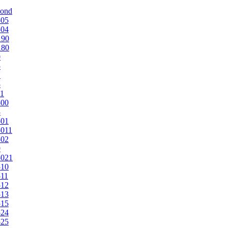
mond
505
504
190
180
0
5
1
5
1
500
3
501
011
502
9
5021
510
11
512
513
515
524
525