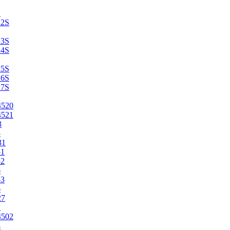
2
22S
23S
24S
25S
26S
27S
4520
4521
3
5
31
51
52
6
53
6
27
1
4502
4