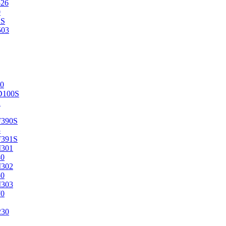
526
0
2S
503
0
D100S
2
F390S
3
F391S
M301
40
M302
50
M303
70
230