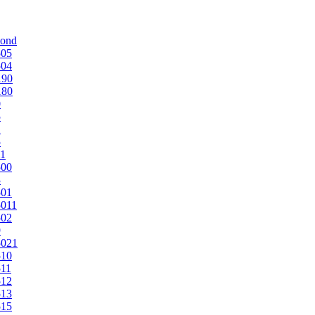
mond
505
504
190
180
0
5
1
5
1
500
3
501
011
502
9
5021
510
11
512
513
515