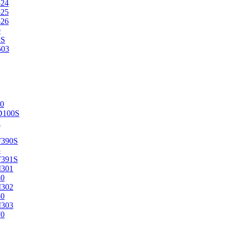
524
525
526
0
2S
503
0
D100S
2
F390S
3
F391S
M301
40
M302
50
M303
70