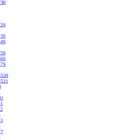
230
2
22S
23S
24S
25S
26S
27S
4520
4521
3
5
31
51
52
6
53
6
27
1