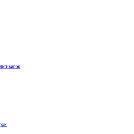
льтиварок
рок