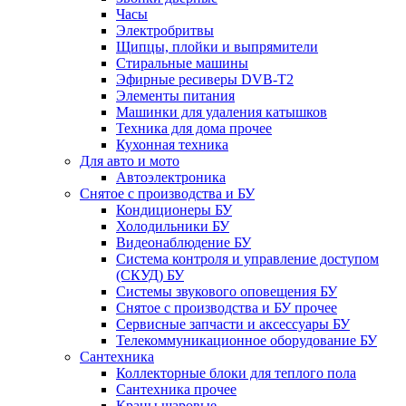
Часы
Электробритвы
Щипцы, плойки и выпрямители
Стиральные машины
Эфирные ресиверы DVB-T2
Элементы питания
Машинки для удаления катышков
Техника для дома прочее
Кухонная техника
Для авто и мото
Автоэлектроника
Снятое с производства и БУ
Кондиционеры БУ
Холодильники БУ
Видеонаблюдение БУ
Система контроля и управление доступом
(СКУД) БУ
Системы звукового оповещения БУ
Снятое с производства и БУ прочее
Сервисные запчасти и аксессуары БУ
Телекоммуникационное оборудование БУ
Сантехника
Коллекторные блоки для теплого пола
Сантехника прочее
Краны шаровые