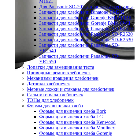
M1921
Для Panasonic SD-207 запчасти и аксессуары
Запчасти для хлебопечи Binatone BM202
Запчасти для хлебопечи Gorenje BM1210BK
Запчасти для хлебопечи Gorenje BM910WII
Запчасти для хлебопечи Panasonic SD-B2510
Запчасти для хлебопечи Panasonic SD-R2520
Запчасти для хлебопечи Panasonic SD-R2530
Запчасти для хлебопечи Panasonic SD-
YR2540
Запчасти для хлебопечи Panasonic SD-
YR2550
Лопатки для замешивания теста
Приводные ремни хлебопечек
Механизмы вращения хлебопечек
Датчики хлебопечек
Мерные ложки и стаканы для хлебопечек
Сальники вала хлебопечек
ТЭНы для хлебопечек
Формы для выпечки хлеба
Формы для выпечки хлеба Bork
Формы для выпечки хлеба LG
Формы для выпечки хлеба Kenwood
Формы для выпечки хлеба Moulinex
Формы для выпечки хлеба Gorenje