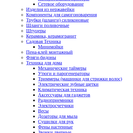
Сетевое оборудование
Изделия из нержавейки
Компоненты для самогоноварения
Трубки (шланги) силиконовые
Шланги поливочные
Штуцеры
Керамика, керамогранит
Садовая Техника
Минимойки
Пена-клей монтажный
Фляги-бидоны
Техника для дома
Механические таймеры
Утюги и парогенераторы
Триммеры (машинки для стрижки волос)
Электрические зубные щетки
Климатическая техника
Аксессуары для гаджетов
Радиоприемники
Электросчетчики
Весы
Дозаторы для мыла
Сушилки для рук
Фены настенные
Звонки дверные