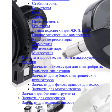
Стабилитроны
Варисторы
Реле
Диоды
Пьезо элементы
Резисторы
Лампы подсветки для ЖК (LCD)
Прочие электронные компоненты
Кварцевые резонаторы
Термостаты
Оптические пары
Микрофоны
Красота и здоровье, запчасти и аксессуары для
техники
Запчасти и аксессуары для электробритв,
тримеров, эпиляторов
Запчасти для зубных электрощеток и
ирригаторов
Запчасти для фенов, щипцов для волос
Запчасти для молокоотсосов
Запчати для бензоинструмента
Запчасти для овощерезок
Запчасти для водяных насосов