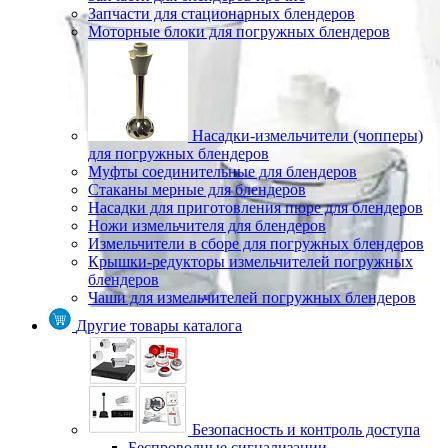
Запчасти для стационарных блендеров
Моторные блоки для погружных блендеров
Насадки-измельчители (чопперы)
для погружных блендеров
Муфты соединительные для блендеров
Стаканы мерные для блендеров
Насадки для приготовления пюре для блендеров
Ножи измельчителя для блендеров
Измельчители в сборе для погружных блендеров
Крышки-редукторы измельчителей погружных
блендеров
Чаши для измельчителей погружных блендеров
Другие товары каталога
Безопасность и контроль доступа
Беспроводные сигнализации