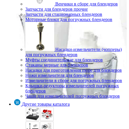
Венчики в сборе для блендеров
Запчасти для блендеров прочие
Запчасти для стационарных блендеров
Моторные блоки для погружных блендеров
Насадки-измельчители (чопперы)
для погружных блендеров
Муфты соединительные для блендеров
Стаканы мерные для блендеров
Насадки для приготовления пюре для блендеров
Ножи измельчителя для блендеров
Измельчители в сборе для погружных блендеров
Крышки-редукторы измельчителей погружных
блендеров
Чаши для измельчителей погружных блендеров
Другие товары каталога