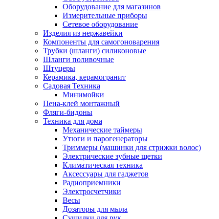
Оборудование для магазинов
Измерительные приборы
Сетевое оборудование
Изделия из нержавейки
Компоненты для самогоноварения
Трубки (шланги) силиконовые
Шланги поливочные
Штуцеры
Керамика, керамогранит
Садовая Техника
Минимойки
Пена-клей монтажный
Фляги-бидоны
Техника для дома
Механические таймеры
Утюги и парогенераторы
Триммеры (машинки для стрижки волос)
Электрические зубные щетки
Климатическая техника
Аксессуары для гаджетов
Радиоприемники
Электросчетчики
Весы
Дозаторы для мыла
Сушилки для рук