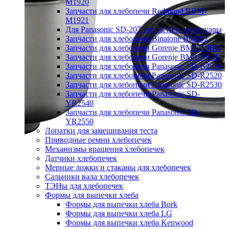
M1920
Запчасти для хлебопечи Redmond RBM-
M1921
Для Panasonic SD-207 запчасти и аксессуары
Запчасти для хлебопечи Binatone BM202
Запчасти для хлебопечи Gorenje BM1210BK
Запчасти для хлебопечи Gorenje BM910WII
Запчасти для хлебопечи Panasonic SD-B2510
Запчасти для хлебопечи Panasonic SD-R2520
Запчасти для хлебопечи Panasonic SD-R2530
Запчасти для хлебопечи Panasonic SD-
YR2540
Запчасти для хлебопечи Panasonic SD-
YR2550
Лопатки для замешивания теста
Приводные ремни хлебопечек
Механизмы вращения хлебопечек
Датчики хлебопечек
Мерные ложки и стаканы для хлебопечек
Сальники вала хлебопечек
ТЭНы для хлебопечек
Формы для выпечки хлеба
Формы для выпечки хлеба Bork
Формы для выпечки хлеба LG
Формы для выпечки хлеба Kenwood