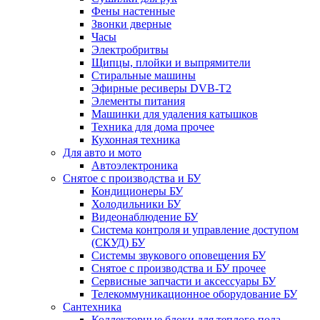
Фены настенные
Звонки дверные
Часы
Электробритвы
Щипцы, плойки и выпрямители
Стиральные машины
Эфирные ресиверы DVB-T2
Элементы питания
Машинки для удаления катышков
Техника для дома прочее
Кухонная техника
Для авто и мото
Автоэлектроника
Снятое с производства и БУ
Кондиционеры БУ
Холодильники БУ
Видеонаблюдение БУ
Система контроля и управление доступом
(СКУД) БУ
Системы звукового оповещения БУ
Снятое с производства и БУ прочее
Сервисные запчасти и аксессуары БУ
Телекоммуникационное оборудование БУ
Сантехника
Коллекторные блоки для теплого пола