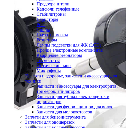
Предохранители
Капсюли телефонные
Стабилитроны
Варисторы
Реле
Диоды
Пьезо элементы
Резисторы
Лампы подсветки для ЖК (LCD)
Прочие электронные компоненты
Кварцевые резонаторы
Термостаты
Оптические пары
Микрофоны
Красота и здоровье, запчасти и аксессуары для
техники
Запчасти и аксессуары для электробритв,
тримеров, эпиляторов
Запчасти для зубных электрощеток и
ирригаторов
Запчасти для фенов, щипцов для волос
Запчасти для молокоотсосов
Запчати для бензоинструмента
Запчасти для овощерезок
Запчасти для водяных насосов