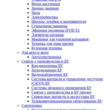
Фены настенные
Звонки дверные
Часы
Электробритвы
Щипцы, плойки и выпрямители
Стиральные машины
Эфирные ресиверы DVB-T2
Элементы питания
Машинки для удаления катышков
Техника для дома прочее
Кухонная техника
Для авто и мото
Автоэлектроника
Снятое с производства и БУ
Кондиционеры БУ
Холодильники БУ
Видеонаблюдение БУ
Система контроля и управление доступом
(СКУД) БУ
Системы звукового оповещения БУ
Снятое с производства и БУ прочее
Сервисные запчасти и аксессуары БУ
Телекоммуникационное оборудование БУ
Сантехника
Коллекторные блоки для теплого пола