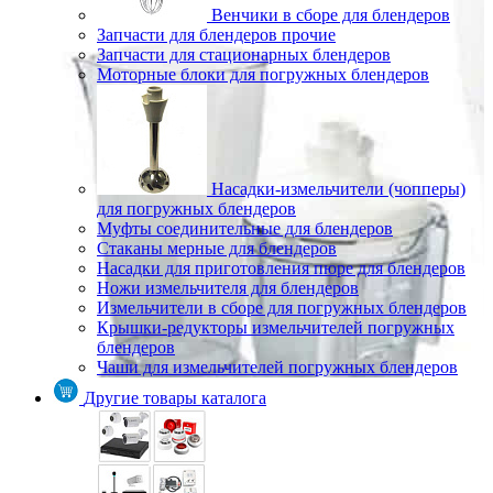
Венчики в сборе для блендеров
Запчасти для блендеров прочие
Запчасти для стационарных блендеров
Моторные блоки для погружных блендеров
Насадки-измельчители (чопперы)
для погружных блендеров
Муфты соединительные для блендеров
Стаканы мерные для блендеров
Насадки для приготовления пюре для блендеров
Ножи измельчителя для блендеров
Измельчители в сборе для погружных блендеров
Крышки-редукторы измельчителей погружных
блендеров
Чаши для измельчителей погружных блендеров
Другие товары каталога