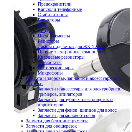
Предохранители
Капсюли телефонные
Стабилитроны
Варисторы
Реле
Диоды
Пьезо элементы
Резисторы
Лампы подсветки для ЖК (LCD)
Прочие электронные компоненты
Кварцевые резонаторы
Термостаты
Оптические пары
Микрофоны
Красота и здоровье, запчасти и аксессуары для
техники
Запчасти и аксессуары для электробритв,
тримеров, эпиляторов
Запчасти для зубных электрощеток и
ирригаторов
Запчасти для фенов, щипцов для волос
Запчасти для молокоотсосов
Запчати для бензоинструмента
Запчасти для овощерезок
Запчасти для водяных насосов