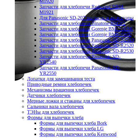
M1920
Запчасти для хлебопечи Redmond RBM-
M1921
Для Panasonic SD-207 запчасти и аксессуары
Запчасти для хлебопечи Binatone BM202
Запчасти для хлебопечи Gorenje BM1210BK
Запчасти для хлебопечи Gorenje BM910WII
Запчасти для хлебопечи Panasonic SD-B2510
Запчасти для хлебопечи Panasonic SD-R2520
Запчасти для хлебопечи Panasonic SD-R2530
Запчасти для хлебопечи Panasonic SD-
YR2540
Запчасти для хлебопечи Panasonic SD-
YR2550
Лопатки для замешивания теста
Приводные ремни хлебопечек
Механизмы вращения хлебопечек
Датчики хлебопечек
Мерные ложки и стаканы для хлебопечек
Сальники вала хлебопечек
ТЭНы для хлебопечек
Формы для выпечки хлеба
Формы для выпечки хлеба Bork
Формы для выпечки хлеба LG
Формы для выпечки хлеба Kenwood