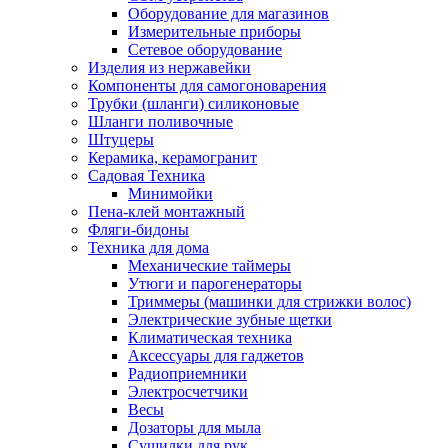
Оборудование для магазинов
Измерительные приборы
Сетевое оборудование
Изделия из нержавейки
Компоненты для самогоноварения
Трубки (шланги) силиконовые
Шланги поливочные
Штуцеры
Керамика, керамогранит
Садовая Техника
Минимойки
Пена-клей монтажный
Фляги-бидоны
Техника для дома
Механические таймеры
Утюги и парогенераторы
Триммеры (машинки для стрижки волос)
Электрические зубные щетки
Климатическая техника
Аксессуары для гаджетов
Радиоприемники
Электросчетчики
Весы
Дозаторы для мыла
Сушилки для рук