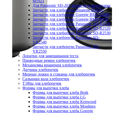
M1921
Для Panasonic SD-207 запчасти и аксессуары
Запчасти для хлебопечи Binatone BM202
Запчасти для хлебопечи Gorenje BM1210BK
Запчасти для хлебопечи Gorenje BM910WII
Запчасти для хлебопечи Panasonic SD-B2510
Запчасти для хлебопечи Panasonic SD-R2520
Запчасти для хлебопечи Panasonic SD-R2530
Запчасти для хлебопечи Panasonic SD-
YR2540
Запчасти для хлебопечи Panasonic SD-
YR2550
Лопатки для замешивания теста
Приводные ремни хлебопечек
Механизмы вращения хлебопечек
Датчики хлебопечек
Мерные ложки и стаканы для хлебопечек
Сальники вала хлебопечек
ТЭНы для хлебопечек
Формы для выпечки хлеба
Формы для выпечки хлеба Bork
Формы для выпечки хлеба LG
Формы для выпечки хлеба Kenwood
Формы для выпечки хлеба Moulinex
Формы для выпечки хлеба Gorenje