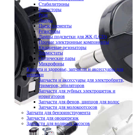
Стабилитроны
Варисторы
Реле
Диоды
Пьезо элементы
Резисторы
Лампы подсветки для ЖК (LCD)
Прочие электронные компоненты
Кварцевые резонаторы
Термостаты
Оптические пары
Микрофоны
Красота и здоровье, запчасти и аксессуары для
техники
Запчасти и аксессуары для электробритв,
тримеров, эпиляторов
Запчасти для зубных электрощеток и
ирригаторов
Запчасти для фенов, щипцов для волос
Запчасти для молокоотсосов
Запчати для бензоинструмента
Запчасти для овощерезок
Запчасти для водяных насосов