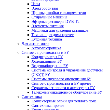
Часы
Электробритвы
Щипцы, плойки и выпрямители
Стиральные машины
Эфирные ресиверы DVB-T2
Элементы питания
Машинки для удаления катышков
Техника для дома прочее
Кухонная техника
Для авто и мото
Автоэлектроника
Снятое с производства и БУ
Кондиционеры БУ
Холодильники БУ
Видеонаблюдение БУ
Система контроля и управление доступом
(СКУД) БУ
Системы звукового оповещения БУ
Снятое с производства и БУ прочее
Сервисные запчасти и аксессуары БУ
Телекоммуникационное оборудование БУ
Сантехника
Коллекторные блоки для теплого пола
Сантехника прочее
Краны шаровые