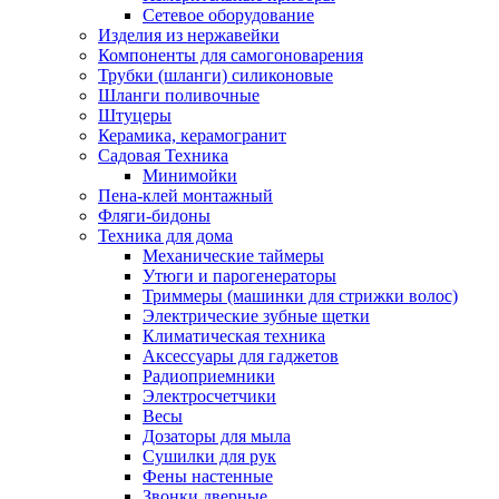
Сетевое оборудование
Изделия из нержавейки
Компоненты для самогоноварения
Трубки (шланги) силиконовые
Шланги поливочные
Штуцеры
Керамика, керамогранит
Садовая Техника
Минимойки
Пена-клей монтажный
Фляги-бидоны
Техника для дома
Механические таймеры
Утюги и парогенераторы
Триммеры (машинки для стрижки волос)
Электрические зубные щетки
Климатическая техника
Аксессуары для гаджетов
Радиоприемники
Электросчетчики
Весы
Дозаторы для мыла
Сушилки для рук
Фены настенные
Звонки дверные