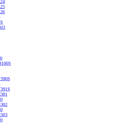
524
525
526
0
2S
503
0
D100S
2
F390S
3
F391S
M301
40
M302
50
M303
70