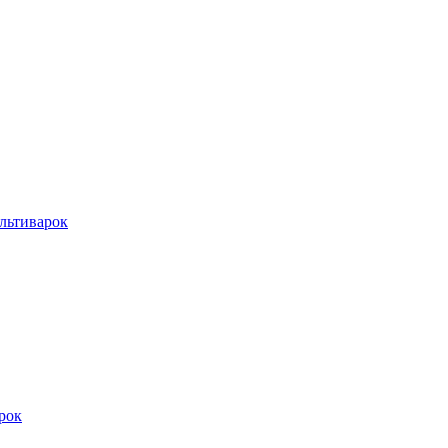
льтиварок
рок