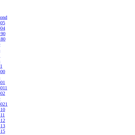
mond
505
504
190
180
0
5
1
5
1
500
3
501
011
502
9
5021
510
11
512
513
515