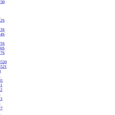
230
2
22S
23S
24S
25S
26S
27S
4520
4521
3
5
31
51
52
6
53
6
27
1