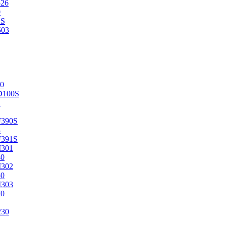
526
0
2S
503
0
D100S
2
F390S
3
F391S
M301
40
M302
50
M303
70
230