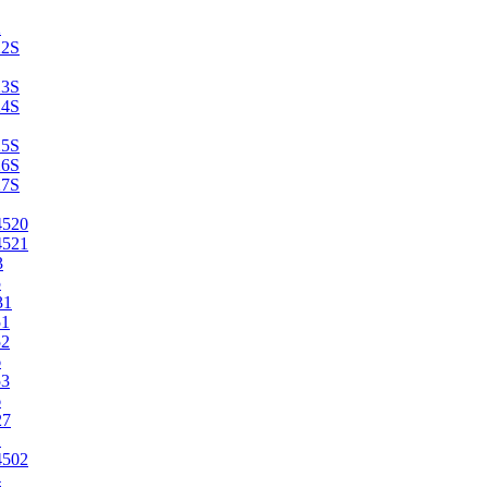
2
22S
23S
24S
25S
26S
27S
4520
4521
3
5
31
51
52
6
53
6
27
1
4502
4