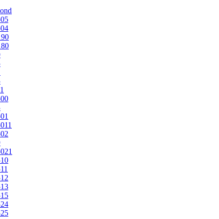
mond
505
504
190
180
0
5
1
5
1
500
3
501
011
502
9
5021
510
11
512
513
515
524
525