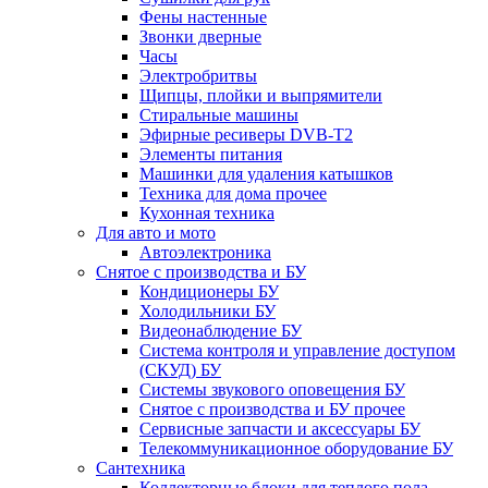
Фены настенные
Звонки дверные
Часы
Электробритвы
Щипцы, плойки и выпрямители
Стиральные машины
Эфирные ресиверы DVB-T2
Элементы питания
Машинки для удаления катышков
Техника для дома прочее
Кухонная техника
Для авто и мото
Автоэлектроника
Снятое с производства и БУ
Кондиционеры БУ
Холодильники БУ
Видеонаблюдение БУ
Система контроля и управление доступом
(СКУД) БУ
Системы звукового оповещения БУ
Снятое с производства и БУ прочее
Сервисные запчасти и аксессуары БУ
Телекоммуникационное оборудование БУ
Сантехника
Коллекторные блоки для теплого пола