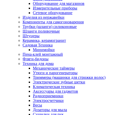
Оборудование для магазинов
Измерительные приборы
Сетевое оборудование
Изделия из нержавейки
Компоненты для самогоноварения
Трубки (шланги) силиконовые
Шланги поливочные
Штуцеры
Керамика, керамогранит
Садовая Техника
Минимойки
Пена-клей монтажный
Фляги-бидоны
Техника для дома
Механические таймеры
Утюги и парогенераторы
Триммеры (машинки для стрижки волос)
Электрические зубные щетки
Климатическая техника
Аксессуары для гаджетов
Радиоприемники
Электросчетчики
Весы
Дозаторы для мыла
Сушилки для рук