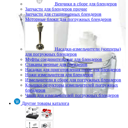
Венчики в сборе для блендеров
Запчасти для блендеров прочие
Запчасти для стационарных блендеров
Моторные блоки для погружных блендеров
Насадки-измельчители (чопперы)
для погружных блендеров
Муфты соединительные для блендеров
Стаканы мерные для блендеров
Насадки для приготовления пюре для блендеров
Ножи измельчителя для блендеров
Измельчители в сборе для погружных блендеров
Крышки-редукторы измельчителей погружных
блендеров
Чаши для измельчителей погружных блендеров
Другие товары каталога