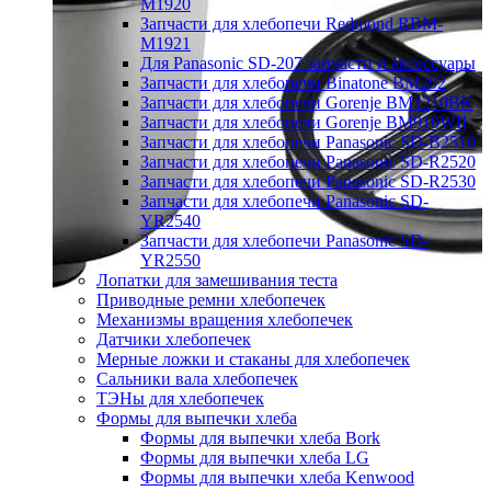
M1920
Запчасти для хлебопечи Redmond RBM-
M1921
Для Panasonic SD-207 запчасти и аксессуары
Запчасти для хлебопечи Binatone BM202
Запчасти для хлебопечи Gorenje BM1210BK
Запчасти для хлебопечи Gorenje BM910WII
Запчасти для хлебопечи Panasonic SD-B2510
Запчасти для хлебопечи Panasonic SD-R2520
Запчасти для хлебопечи Panasonic SD-R2530
Запчасти для хлебопечи Panasonic SD-
YR2540
Запчасти для хлебопечи Panasonic SD-
YR2550
Лопатки для замешивания теста
Приводные ремни хлебопечек
Механизмы вращения хлебопечек
Датчики хлебопечек
Мерные ложки и стаканы для хлебопечек
Сальники вала хлебопечек
ТЭНы для хлебопечек
Формы для выпечки хлеба
Формы для выпечки хлеба Bork
Формы для выпечки хлеба LG
Формы для выпечки хлеба Kenwood