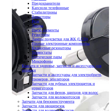
Предохранители
Капсюли телефонные
Стабилитроны
Варисторы
Реле
Диоды
Пьезо элементы
Резисторы
Лампы подсветки для ЖК (LCD)
Прочие электронные компоненты
Кварцевые резонаторы
Термостаты
Оптические пары
Микрофоны
Красота и здоровье, запчасти и аксессуары для
техники
Запчасти и аксессуары для электробритв,
тримеров, эпиляторов
Запчасти для зубных электрощеток и
ирригаторов
Запчасти для фенов, щипцов для волос
Запчасти для молокоотсосов
Запчати для бензоинструмента
Запчасти для овощерезок
Запчасти для водяных насосов