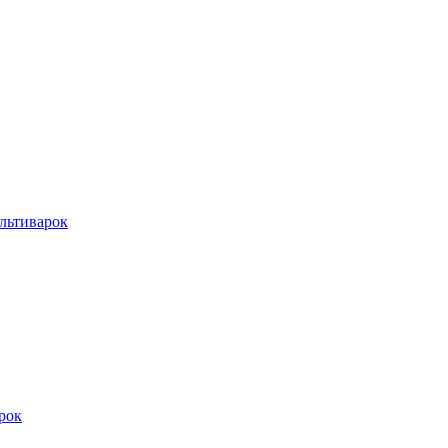
льтиварок
рок