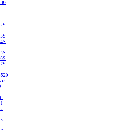
230
2
22S
23S
24S
25S
26S
27S
4520
4521
3
5
31
51
52
6
53
6
27
1