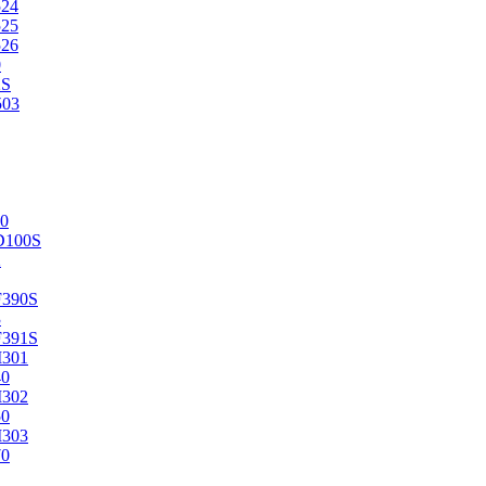
524
525
526
0
2S
503
0
D100S
2
F390S
3
F391S
M301
40
M302
50
M303
70