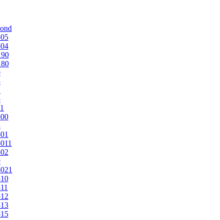
mond
505
504
190
180
0
5
1
5
1
500
3
501
011
502
9
5021
510
11
512
513
515