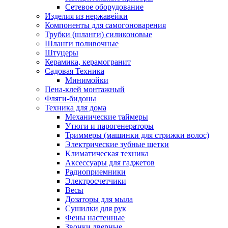
Сетевое оборудование
Изделия из нержавейки
Компоненты для самогоноварения
Трубки (шланги) силиконовые
Шланги поливочные
Штуцеры
Керамика, керамогранит
Садовая Техника
Минимойки
Пена-клей монтажный
Фляги-бидоны
Техника для дома
Механические таймеры
Утюги и парогенераторы
Триммеры (машинки для стрижки волос)
Электрические зубные щетки
Климатическая техника
Аксессуары для гаджетов
Радиоприемники
Электросчетчики
Весы
Дозаторы для мыла
Сушилки для рук
Фены настенные
Звонки дверные