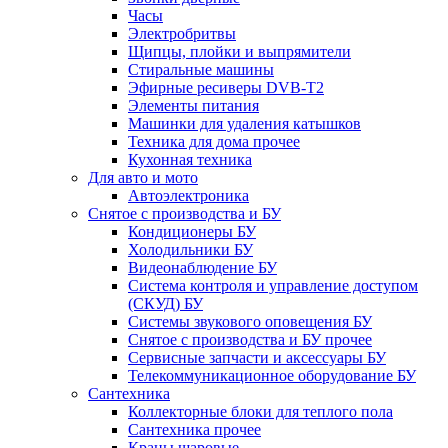
Часы
Электробритвы
Щипцы, плойки и выпрямители
Стиральные машины
Эфирные ресиверы DVB-T2
Элементы питания
Машинки для удаления катышков
Техника для дома прочее
Кухонная техника
Для авто и мото
Автоэлектроника
Снятое с производства и БУ
Кондиционеры БУ
Холодильники БУ
Видеонаблюдение БУ
Система контроля и управление доступом
(СКУД) БУ
Системы звукового оповещения БУ
Снятое с производства и БУ прочее
Сервисные запчасти и аксессуары БУ
Телекоммуникационное оборудование БУ
Сантехника
Коллекторные блоки для теплого пола
Сантехника прочее
Краны шаровые