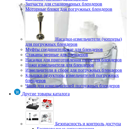
Запчасти для стационарных блендеров
Моторные блоки для погружных блендеров
Насадки-измельчители (чопперы)
для погружных блендеров
Муфты соединительные для блендеров
Стаканы мерные для блендеров
Насадки для приготовления пюре для блендеров
Ножи измельчителя для блендеров
Измельчители в сборе для погружных блендеров
Крышки-редукторы измельчителей погружных
блендеров
Чаши для измельчителей погружных блендеров
Другие товары каталога
Безопасность и контроль доступа
Беспроводные сигнализации