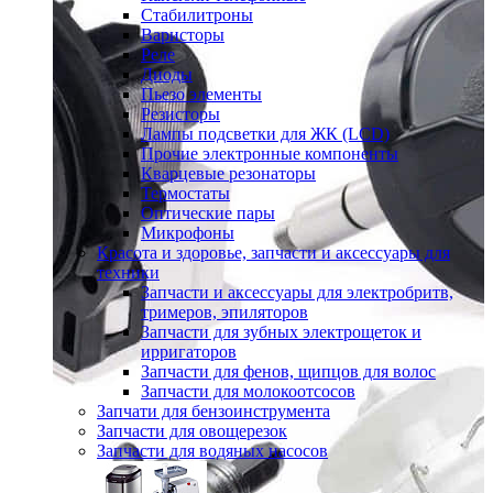
Стабилитроны
Варисторы
Реле
Диоды
Пьезо элементы
Резисторы
Лампы подсветки для ЖК (LCD)
Прочие электронные компоненты
Кварцевые резонаторы
Термостаты
Оптические пары
Микрофоны
Красота и здоровье, запчасти и аксессуары для
техники
Запчасти и аксессуары для электробритв,
тримеров, эпиляторов
Запчасти для зубных электрощеток и
ирригаторов
Запчасти для фенов, щипцов для волос
Запчасти для молокоотсосов
Запчати для бензоинструмента
Запчасти для овощерезок
Запчасти для водяных насосов