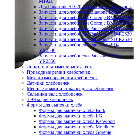
M1921
Для Panasonic SD-207 запчасти и аксессуары
Запчасти для хлебопечи Binatone BM202
Запчасти для хлебопечи Gorenje BM1210BK
Запчасти для хлебопечи Gorenje BM910WII
Запчасти для хлебопечи Panasonic SD-B2510
Запчасти для хлебопечи Panasonic SD-R2520
Запчасти для хлебопечи Panasonic SD-R2530
Запчасти для хлебопечи Panasonic SD-
YR2540
Запчасти для хлебопечи Panasonic SD-
YR2550
Лопатки для замешивания теста
Приводные ремни хлебопечек
Механизмы вращения хлебопечек
Датчики хлебопечек
Мерные ложки и стаканы для хлебопечек
Сальники вала хлебопечек
ТЭНы для хлебопечек
Формы для выпечки хлеба
Формы для выпечки хлеба Bork
Формы для выпечки хлеба LG
Формы для выпечки хлеба Kenwood
Формы для выпечки хлеба Moulinex
Формы для выпечки хлеба Gorenje