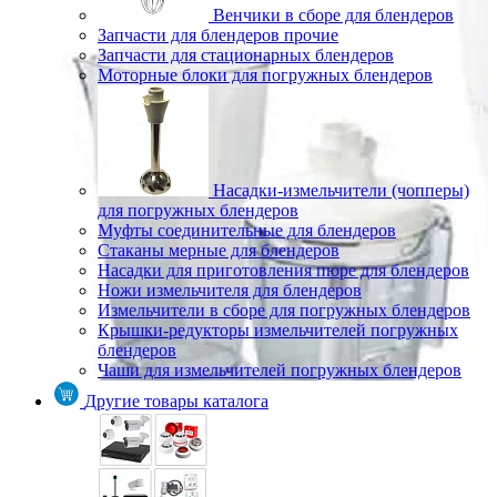
Венчики в сборе для блендеров
Запчасти для блендеров прочие
Запчасти для стационарных блендеров
Моторные блоки для погружных блендеров
Насадки-измельчители (чопперы)
для погружных блендеров
Муфты соединительные для блендеров
Стаканы мерные для блендеров
Насадки для приготовления пюре для блендеров
Ножи измельчителя для блендеров
Измельчители в сборе для погружных блендеров
Крышки-редукторы измельчителей погружных
блендеров
Чаши для измельчителей погружных блендеров
Другие товары каталога