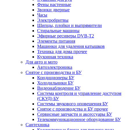
Фены настенные
Звонки дверные
Часы
Электробритвы
Щипцы, плойки и выпрямители
Стиральные машины
Эфирные ресиверы DVB-T2
Элементы питания
Машинки для удаления катышков
Техника для дома прочее
Кухонная техника
Для авто и мото
Автоэлектроника
Снятое с производства и БУ
Кондиционеры БУ
Холодильники БУ
Видеонаблюдение БУ
Система контроля и управление доступом
(СКУД) БУ
Системы звукового оповещения БУ
Снятое с производства и БУ прочее
Сервисные запчасти и аксессуары БУ
Телекоммуникационное оборудование БУ
Сантехника
Коллекторные блоки для теплого пола