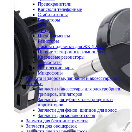
Предохранители
Капсюли телефонные
Стабилитроны
Варисторы
Реле
Диоды
Пьезо элементы
Резисторы
Лампы подсветки для ЖК (LCD)
Прочие электронные компоненты
Кварцевые резонаторы
Термостаты
Оптические пары
Микрофоны
Красота и здоровье, запчасти и аксессуары для
техники
Запчасти и аксессуары для электробритв,
тримеров, эпиляторов
Запчасти для зубных электрощеток и
ирригаторов
Запчасти для фенов, щипцов для волос
Запчасти для молокоотсосов
Запчати для бензоинструмента
Запчасти для овощерезок
Запчасти для водяных насосов