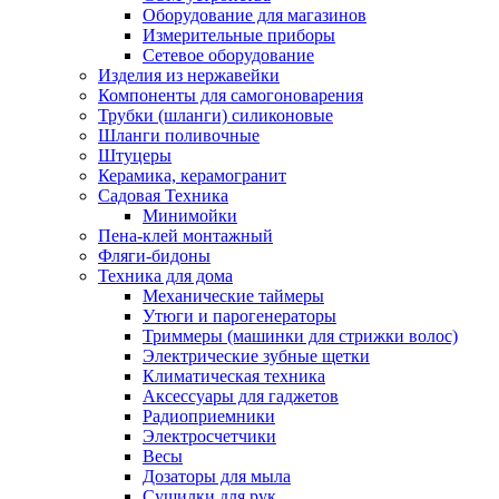
Оборудование для магазинов
Измерительные приборы
Сетевое оборудование
Изделия из нержавейки
Компоненты для самогоноварения
Трубки (шланги) силиконовые
Шланги поливочные
Штуцеры
Керамика, керамогранит
Садовая Техника
Минимойки
Пена-клей монтажный
Фляги-бидоны
Техника для дома
Механические таймеры
Утюги и парогенераторы
Триммеры (машинки для стрижки волос)
Электрические зубные щетки
Климатическая техника
Аксессуары для гаджетов
Радиоприемники
Электросчетчики
Весы
Дозаторы для мыла
Сушилки для рук