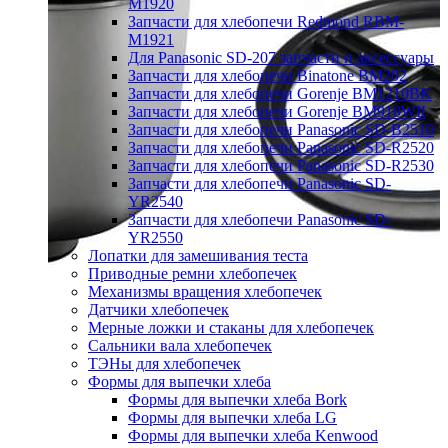
M1920
Запчасти для хлебопечи Redmond RBM-
M1921
Для Panasonic SD-207 запчасти и аксессуары
Запчасти для хлебопечи Binatone BM202
Запчасти для хлебопечи Gorenje BM1210BK
Запчасти для хлебопечи Gorenje BM910WII
Запчасти для хлебопечи Panasonic SD-B2510
Запчасти для хлебопечи Panasonic SD-R2520
Запчасти для хлебопечи Panasonic SD-R2530
Запчасти для хлебопечи Panasonic SD-
YR2540
Запчасти для хлебопечи Panasonic SD-
YR2550
Лопатки для замешивания теста
Приводные ремни хлебопечек
Механизмы вращения хлебопечек
Датчики хлебопечек
Мерные ложки и стаканы для хлебопечек
Сальники вала хлебопечек
ТЭНы для хлебопечек
Формы для выпечки хлеба
Формы для выпечки хлеба Bork
Формы для выпечки хлеба LG
Формы для выпечки хлеба Kenwood