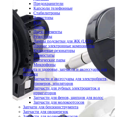
Предохранители
Капсюли телефонные
Стабилитроны
Варисторы
Реле
Диоды
Пьезо элементы
Резисторы
Лампы подсветки для ЖК (LCD)
Прочие электронные компоненты
Кварцевые резонаторы
Термостаты
Оптические пары
Микрофоны
Красота и здоровье, запчасти и аксессуары для
техники
Запчасти и аксессуары для электробритв,
тримеров, эпиляторов
Запчасти для зубных электрощеток и
ирригаторов
Запчасти для фенов, щипцов для волос
Запчасти для молокоотсосов
Запчати для бензоинструмента
Запчасти для овощерезок
Запчасти для водяных насосов