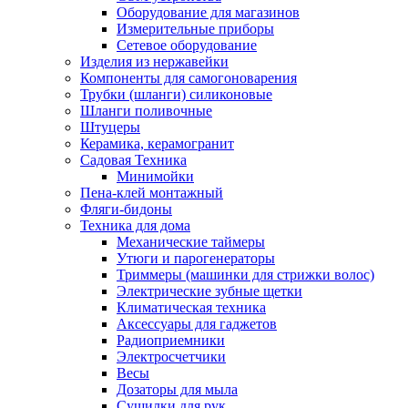
Оборудование для магазинов
Измерительные приборы
Сетевое оборудование
Изделия из нержавейки
Компоненты для самогоноварения
Трубки (шланги) силиконовые
Шланги поливочные
Штуцеры
Керамика, керамогранит
Садовая Техника
Минимойки
Пена-клей монтажный
Фляги-бидоны
Техника для дома
Механические таймеры
Утюги и парогенераторы
Триммеры (машинки для стрижки волос)
Электрические зубные щетки
Климатическая техника
Аксессуары для гаджетов
Радиоприемники
Электросчетчики
Весы
Дозаторы для мыла
Сушилки для рук