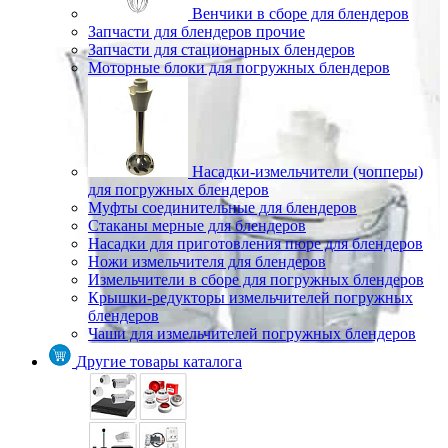
Венчики в сборе для блендеров
Запчасти для блендеров прочие
Запчасти для стационарных блендеров
Моторные блоки для погружных блендеров
Насадки-измельчители (чопперы)
для погружных блендеров
Муфты соединительные для блендеров
Стаканы мерные для блендеров
Насадки для приготовления пюре для блендеров
Ножи измельчителя для блендеров
Измельчители в сборе для погружных блендеров
Крышки-редукторы измельчителей погружных
блендеров
Чаши для измельчителей погружных блендеров
Другие товары каталога