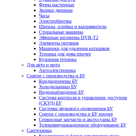
Фены настенные
Звонки дверные
Часы
Электробритвы
Щипцы, плойки и выпрямители
Стиральные машины
Эфирные ресиверы DVB-T2
Элементы питания
Машинки для удаления катышков
Техника для дома прочее
Кухонная техника
Для авто и мото
Автоэлектроника
Снятое с производства и БУ
Кондиционеры БУ
Холодильники БУ
Видеонаблюдение БУ
Система контроля и управление доступом
(СКУД) БУ
Системы звукового оповещения БУ
Снятое с производства и БУ прочее
Сервисные запчасти и аксессуары БУ
Телекоммуникационное оборудование БУ
Сантехника
Коллекторные блоки для теплого пола