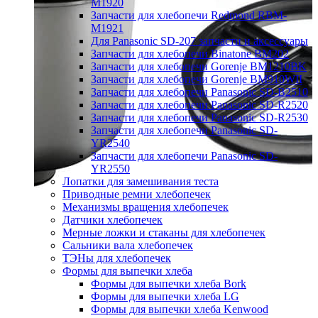
M1920
Запчасти для хлебопечи Redmond RBM-
M1921
Для Panasonic SD-207 запчасти и аксессуары
Запчасти для хлебопечи Binatone BM202
Запчасти для хлебопечи Gorenje BM1210BK
Запчасти для хлебопечи Gorenje BM910WII
Запчасти для хлебопечи Panasonic SD-B2510
Запчасти для хлебопечи Panasonic SD-R2520
Запчасти для хлебопечи Panasonic SD-R2530
Запчасти для хлебопечи Panasonic SD-
YR2540
Запчасти для хлебопечи Panasonic SD-
YR2550
Лопатки для замешивания теста
Приводные ремни хлебопечек
Механизмы вращения хлебопечек
Датчики хлебопечек
Мерные ложки и стаканы для хлебопечек
Сальники вала хлебопечек
ТЭНы для хлебопечек
Формы для выпечки хлеба
Формы для выпечки хлеба Bork
Формы для выпечки хлеба LG
Формы для выпечки хлеба Kenwood