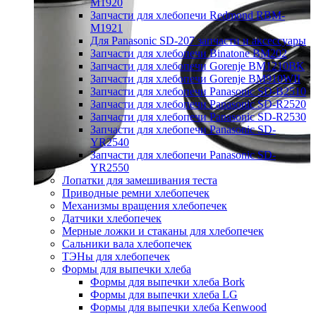
M1920
Запчасти для хлебопечи Redmond RBM-
M1921
Для Panasonic SD-207 запчасти и аксессуары
Запчасти для хлебопечи Binatone BM202
Запчасти для хлебопечи Gorenje BM1210BK
Запчасти для хлебопечи Gorenje BM910WII
Запчасти для хлебопечи Panasonic SD-B2510
Запчасти для хлебопечи Panasonic SD-R2520
Запчасти для хлебопечи Panasonic SD-R2530
Запчасти для хлебопечи Panasonic SD-
YR2540
Запчасти для хлебопечи Panasonic SD-
YR2550
Лопатки для замешивания теста
Приводные ремни хлебопечек
Механизмы вращения хлебопечек
Датчики хлебопечек
Мерные ложки и стаканы для хлебопечек
Сальники вала хлебопечек
ТЭНы для хлебопечек
Формы для выпечки хлеба
Формы для выпечки хлеба Bork
Формы для выпечки хлеба LG
Формы для выпечки хлеба Kenwood