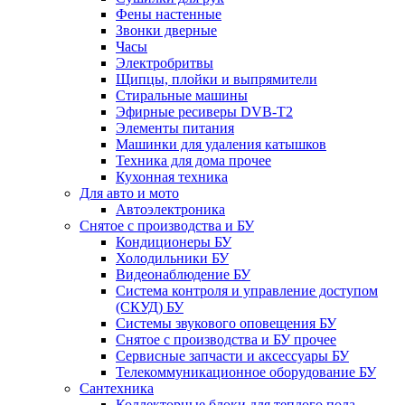
Фены настенные
Звонки дверные
Часы
Электробритвы
Щипцы, плойки и выпрямители
Стиральные машины
Эфирные ресиверы DVB-T2
Элементы питания
Машинки для удаления катышков
Техника для дома прочее
Кухонная техника
Для авто и мото
Автоэлектроника
Снятое с производства и БУ
Кондиционеры БУ
Холодильники БУ
Видеонаблюдение БУ
Система контроля и управление доступом
(СКУД) БУ
Системы звукового оповещения БУ
Снятое с производства и БУ прочее
Сервисные запчасти и аксессуары БУ
Телекоммуникационное оборудование БУ
Сантехника
Коллекторные блоки для теплого пола