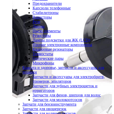
Предохранители
Капсюли телефонные
Стабилитроны
Варисторы
Реле
Диоды
Пьезо элементы
Резисторы
Лампы подсветки для ЖК (LCD)
Прочие электронные компоненты
Кварцевые резонаторы
Термостаты
Оптические пары
Микрофоны
Красота и здоровье, запчасти и аксессуары для
техники
Запчасти и аксессуары для электробритв,
тримеров, эпиляторов
Запчасти для зубных электрощеток и
ирригаторов
Запчасти для фенов, щипцов для волос
Запчасти для молокоотсосов
Запчати для бензоинструмента
Запчасти для овощерезок
Запчасти для водяных насосов