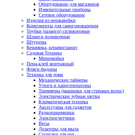
Оборудование для магазинов
Измерительные приборы
Сетевое оборудование
Изделия из нержавейки
Компоненты для самогоноварения
Трубки (шланги) силиконовые
Шланги поливочные
Штуцеры
Керамика, керамогранит
Садовая Техника
Минимойки
Пена-клей монтажный
Фляги-бидоны
Техника для дома
Механические таймеры
Утюги и парогенераторы
Триммеры (машинки для стрижки волос)
Электрические зубные щетки
Климатическая техника
Аксессуары для гаджетов
Радиоприемники
Электросчетчики
Весы
Дозаторы для мыла
Сушилки для рук