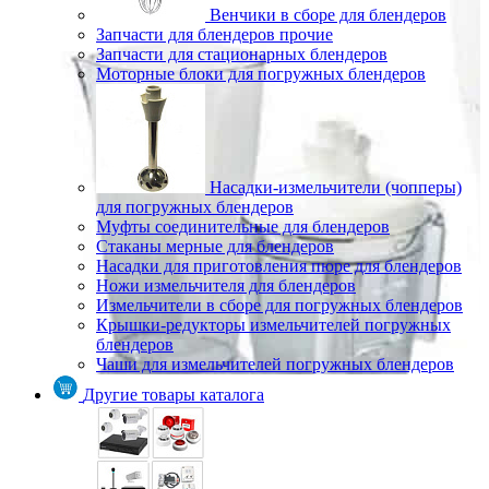
Венчики в сборе для блендеров
Запчасти для блендеров прочие
Запчасти для стационарных блендеров
Моторные блоки для погружных блендеров
Насадки-измельчители (чопперы)
для погружных блендеров
Муфты соединительные для блендеров
Стаканы мерные для блендеров
Насадки для приготовления пюре для блендеров
Ножи измельчителя для блендеров
Измельчители в сборе для погружных блендеров
Крышки-редукторы измельчителей погружных
блендеров
Чаши для измельчителей погружных блендеров
Другие товары каталога