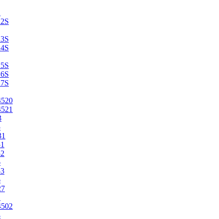
2
22S
23S
24S
25S
26S
27S
4520
4521
3
5
31
51
52
6
53
6
27
1
4502
4