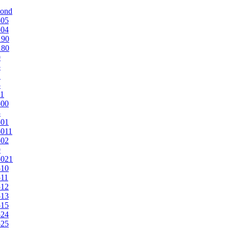
mond
505
504
190
180
0
5
1
5
1
500
3
501
011
502
9
5021
510
11
512
513
515
524
525