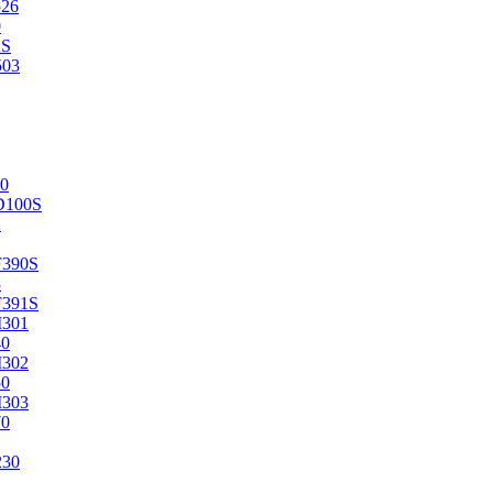
526
0
2S
503
0
D100S
2
F390S
3
F391S
M301
40
M302
50
M303
70
230